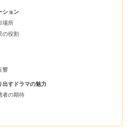
ーション
影場所
景の役割
反響
り出すドラマの魅力
聴者の期待