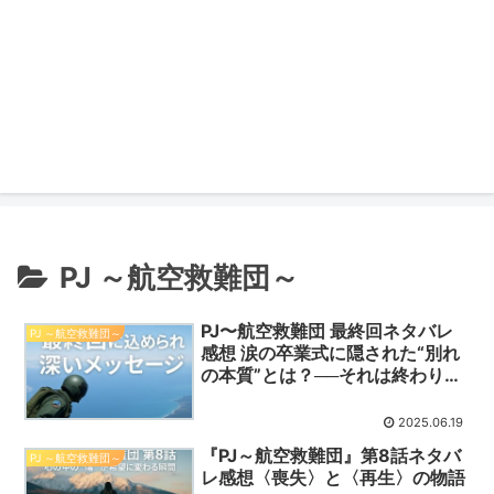
PJ ～航空救難団～
PJ〜航空救難団 最終回ネタバレ
PJ ～航空救難団～
感想 涙の卒業式に隠された“別れ
の本質”とは？──それは終わりじ
ゃなくて、翼の生える瞬間だった
2025.06.19
『PJ～航空救難団』第8話ネタバ
PJ ～航空救難団～
レ感想〈喪失〉と〈再生〉の物語