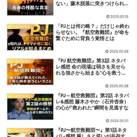
ない」藤木脱落に突きつけられた
訓練の現実
2025.05.15
「PJとは何の略？」だけじゃ終わ
PJ ～航空救難団～
らせない。『航空救難団』が命を
繋ぐために背負う覚悟とは
2025.05.09
『PJ 航空救難団』第3話 ネタバ
PJ ～航空救難団～
レ感想 命の現場は弱さを見せら
れる強さから始まる“心を救う訓
練”
2025.05.08
『PJ～航空救難団』第2話 ネタバ
PJ ～航空救難団～
レ&感想 藤木さやか（石井杏奈）
の心が“救われた”瞬間を見逃すな
2025.05.01
『PJ〜航空救難団〜』第1話ネタ
PJ ～航空救難団～
バレ感想 厳しさと笑いが共存す