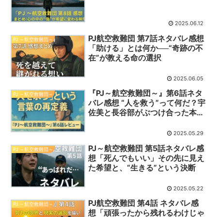
2025.06.12
PJ航空救難団 第7話ネタバレ感想
PJ ～航空救難団～
「助ける」とは何か──“奇跡の不
在”が教える命の選択
2025.06.05
『PJ～航空救難団～』第6話ネタ
PJ ～航空救難団～
バレ感想 “人を救う”って何だ？宇
佐美と長谷部がぶつけ合った本音
の正体
2025.05.29
PJ～航空救難団 第5話ネタバレ感
PJ ～航空救難団～
想「死んでもいい」その先に見え
た希望と、“生きる”という決断
2025.05.22
PJ航空救難団 第4話 ネタバレ感
PJ ～航空救難団～
想「頑張ったから残れるわけじゃ