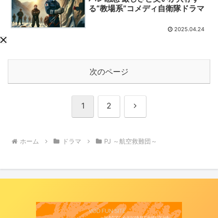
る“教場系”コメディ自衛隊ドラマ
2025.04.24
次のページ
次
1
2
へ
ホーム
ドラマ
PJ ～航空救難団～