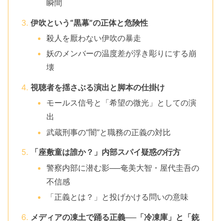
瞬間
伊吹という“黒幕”の正体と危険性
殺人を厭わない伊吹の暴走
妖のメンバーの温度差が浮き彫りにする崩
壊
視聴者を揺さぶる演出と脚本の仕掛け
モールス信号と「希望の微光」としての演
出
武蔵刑事の“闇”と職務の正義の対比
「座敷童は誰か？」内部スパイ疑惑の行方
警察内部に潜む影──奄美大智・屋代圭吾の
不信感
「正義とは？」と投げかける問いの意味
メディアの凍土で踊る正義──「冷凍庫」と「銃