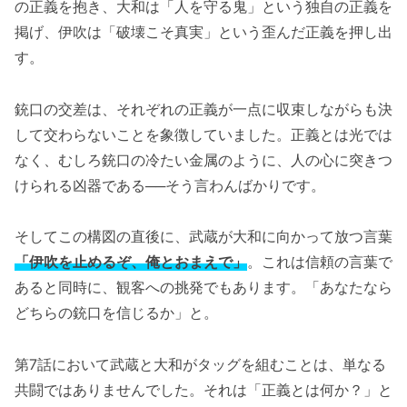
の正義を抱き、大和は「人を守る鬼」という独自の正義を
掲げ、伊吹は「破壊こそ真実」という歪んだ正義を押し出
す。
銃口の交差は、それぞれの正義が一点に収束しながらも決
して交わらないことを象徴していました。正義とは光では
なく、むしろ銃口の冷たい金属のように、人の心に突きつ
けられる凶器である──そう言わんばかりです。
そしてこの構図の直後に、武蔵が大和に向かって放つ言葉
「伊吹を止めるぞ、俺とおまえで」
。これは信頼の言葉で
あると同時に、観客への挑発でもあります。「あなたなら
どちらの銃口を信じるか」と。
第7話において武蔵と大和がタッグを組むことは、単なる
共闘ではありませんでした。それは「正義とは何か？」と