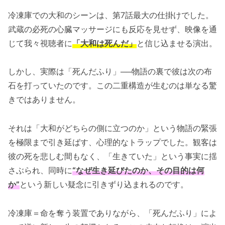
冷凍庫での大和のシーンは、第7話最大の仕掛けでした。
武蔵の必死の心臓マッサージにも反応を見せず、映像を通
じて我々視聴者に
「大和は死んだ」
と信じ込ませる演出。
しかし、実際は「死んだふり」──物語の裏で彼は次の布
石を打っていたのです。この二重構造が生むのは単なる驚
きではありません。
それは「大和がどちらの側に立つのか」という物語の緊張
を極限まで引き延ばす、心理的なトラップでした。観客は
彼の死を悲しむ間もなく、「生きていた」という事実に揺
さぶられ、同時に
“なぜ生き延びたのか、その目的は何
か”
という新しい疑念に引きずり込まれるのです。
冷凍庫＝命を奪う装置でありながら、「死んだふり」によ