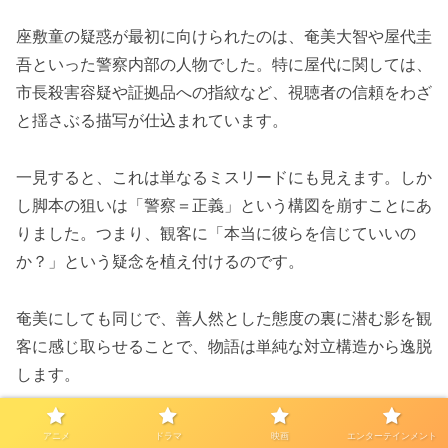
座敷童の疑惑が最初に向けられたのは、奄美大智や屋代圭
吾といった警察内部の人物でした。特に屋代に関しては、
市長殺害容疑や証拠品への指紋など、視聴者の信頼をわざ
と揺さぶる描写が仕込まれています。
一見すると、これは単なるミスリードにも見えます。しか
し脚本の狙いは「警察＝正義」という構図を崩すことにあ
りました。つまり、観客に「本当に彼らを信じていいの
か？」という疑念を植え付けるのです。
奄美にしても同じで、善人然とした態度の裏に潜む影を観
客に感じ取らせることで、物語は単純な対立構造から逸脱
します。
座敷童という存在が内部にいることで、武蔵はもちろん、
アニメ
ドラマ
映画
エンターテインメント