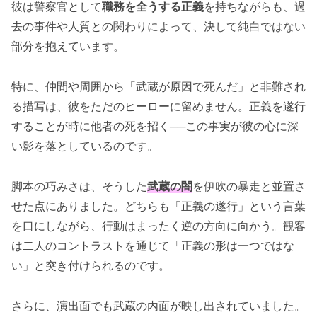
彼は警察官として
職務を全うする正義
を持ちながらも、過
去の事件や人質との関わりによって、決して純白ではない
部分を抱えています。
特に、仲間や周囲から「武蔵が原因で死んだ」と非難され
る描写は、彼をただのヒーローに留めません。正義を遂行
することが時に他者の死を招く──この事実が彼の心に深
い影を落としているのです。
脚本の巧みさは、そうした
武蔵の闇
を伊吹の暴走と並置さ
せた点にありました。どちらも「正義の遂行」という言葉
を口にしながら、行動はまったく逆の方向に向かう。観客
は二人のコントラストを通じて「正義の形は一つではな
い」と突き付けられるのです。
さらに、演出面でも武蔵の内面が映し出されていました。