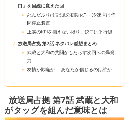
口」を回線に変えた回
死んだふりは“記憶の初期化”──冷凍庫は時
間停止装置
正義のKPIを揃えない限り、銃口は平行線
放送局占拠 第7話 ネタバレ感想まとめ
武蔵と大和の共闘がもたらす次回への爆発
力
友情か欺瞞か──あなたが信じるのは誰か
放送局占拠 第7話 武蔵と大和
がタッグを組んだ意味とは