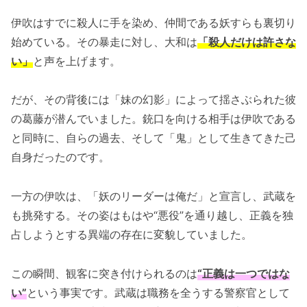
伊吹はすでに殺人に手を染め、仲間である妖すらも裏切り
始めている。その暴走に対し、大和は
「殺人だけは許さな
い」
と声を上げます。
だが、その背後には「妹の幻影」によって揺さぶられた彼
の葛藤が潜んでいました。銃口を向ける相手は伊吹である
と同時に、自らの過去、そして「鬼」として生きてきた己
自身だったのです。
一方の伊吹は、「妖のリーダーは俺だ」と宣言し、武蔵を
も挑発する。その姿はもはや“悪役”を通り越し、正義を独
占しようとする異端の存在に変貌していました。
この瞬間、観客に突き付けられるのは
“正義は一つではな
い”
という事実です。武蔵は職務を全うする警察官として