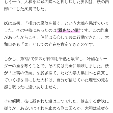
もう一つ、大和を武蔵の隣へと押し戻した要因は、妖の内
部に生じた変質でした。
妖は当初、「権力の腐敗を暴く」という大義を掲げていま
した。その中核にあったのは
“殺さない掟”
です。この約束
があったからこそ、仲間は安心して共に行動できたし、大
和自身も「鬼」としての存在を肯定できたのです。
しかし、第7話で伊吹が仲間を平然と殺害し、冷酷なリー
ダーの座を奪うことで、その掟は完全に崩壊しました。妖
が「正義の仮面」を脱ぎ捨て、ただの暴力集団へと変質し
ていく様を目にした大和は、自分が信じていた理想の死を
感じ取ったに違いありません。
その瞬間、彼に残された道は二つでした。暴走する伊吹に
従うか、あるいはそれを止める側に回るか。大和は後者を