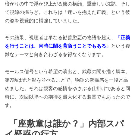
暗がりの中で浮かび上がる彼の横顔、重苦しい沈黙、そし
て視線の揺らぎ。これらは「迷いを抱えた正義」という彼
の姿を視覚的に補強していました。
その結果、視聴者は単なる勧善懲悪の物語を超え、
「正義
を行うことは、同時に闇を背負うことでもある」
という複
雑なテーマと向き合わざるを得なくなります。
モールス信号という希望の演出と、武蔵の闇を描く脚本。
第7話は光と影を並べることで、物語の緊張感を一段と高
めました。それは観客の感情をゆさぶる仕掛けであると同
時に、次回以降への期待を最大化する装置でもあったので
す。
「座敷童は誰か？」内部スパ
イ疑惑の行方