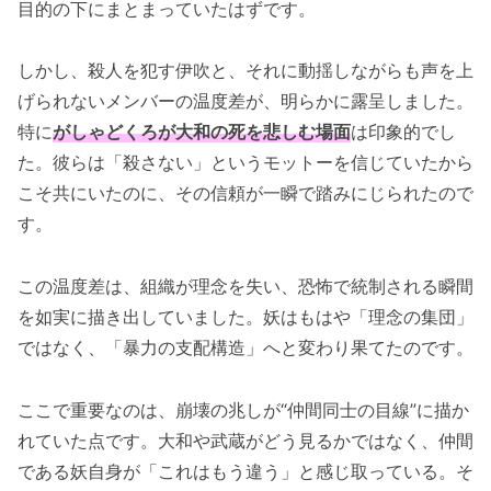
目的の下にまとまっていたはずです。
しかし、殺人を犯す伊吹と、それに動揺しながらも声を上
げられないメンバーの温度差が、明らかに露呈しました。
特に
がしゃどくろが大和の死を悲しむ場面
は印象的でし
た。彼らは「殺さない」というモットーを信じていたから
こそ共にいたのに、その信頼が一瞬で踏みにじられたので
す。
この温度差は、組織が理念を失い、恐怖で統制される瞬間
を如実に描き出していました。妖はもはや「理念の集団」
ではなく、「暴力の支配構造」へと変わり果てたのです。
ここで重要なのは、崩壊の兆しが“仲間同士の目線”に描か
れていた点です。大和や武蔵がどう見るかではなく、仲間
である妖自身が「これはもう違う」と感じ取っている。そ