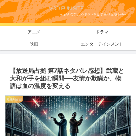
アニメ
ドラマ
映画
エンターテインメント
【放送局占拠 第7話ネタバレ感想】武蔵と
大和が手を組む瞬間──友情か欺瞞か、物
語は血の温度を変える
放送局占拠