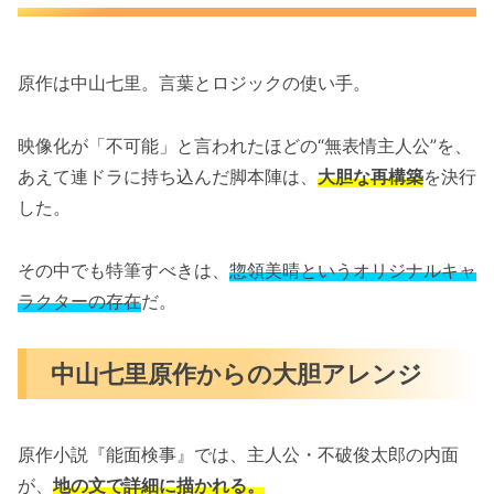
原作は中山七里。言葉とロジックの使い手。
映像化が「不可能」と言われたほどの“無表情主人公”を、
あえて連ドラに持ち込んだ脚本陣は、
大胆な再構築
を決行
した。
その中でも特筆すべきは、
惣領美晴というオリジナルキャ
ラクターの存在
だ。
中山七里原作からの大胆アレンジ
原作小説『能面検事』では、主人公・不破俊太郎の内面
が、
地の文で詳細に描かれる。