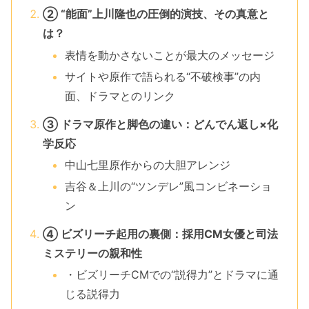
② “能面”上川隆也の圧倒的演技、その真意と
は？
表情を動かさないことが最大のメッセージ
サイトや原作で語られる“不破検事”の内
面、ドラマとのリンク
③ ドラマ原作と脚色の違い：どんでん返し×化
学反応
中山七里原作からの大胆アレンジ
吉谷＆上川の“ツンデレ”風コンビネーショ
ン
④ ビズリーチ起用の裏側：採用CM女優と司法
ミステリーの親和性
・ビズリーチCMでの“説得力”とドラマに通
じる説得力