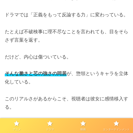
ドラマでは「正義をもって反論する力」に変わっている。
たとえば不破検事に理不尽なことを言われても、目をそら
さず言葉を返す。
だけど、内心は傷ついている。
そんな脆さと芯の強さの同居
が、惣領というキャラを立体
化している。
このリアルさがあるからこそ、視聴者は彼女に感情移入す
る。
たとえ検察のロジックが理解できなくても、惣領の“迷
アニメ
ドラマ
映画
エンターテインメント
い”を通じて納得にたどり着ける。