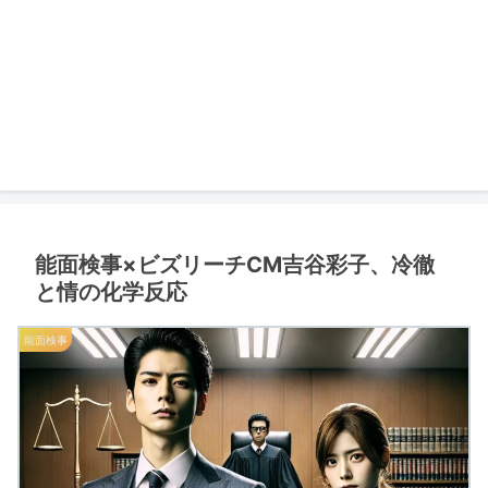
能面検事×ビズリーチCM吉谷彩子、冷徹
と情の化学反応
能面検事