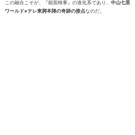
この融合こそが、『能面検事』の進化系であり、
中山七里
ワールド×テレ東脚本陣の奇跡の接点
なのだ。