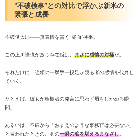
“不破検事”との対比で浮かぶ新米の
緊張と成長
不破俊太郎――無表情を貫く“能面”検事。
この上川隆也が放つ存在感は、
まさに感情の対極
だ。
それだけに、惣領の一挙手一投足が観る者の感情を代弁し
ていく。
たとえば、彼女が容疑者の発言に思わず眉をしかめる瞬
間。
あるいは、不破から「おまえのような事務官は必要ない」
と言われたときの、あの
一瞬の涙を堪えるまなざし
。