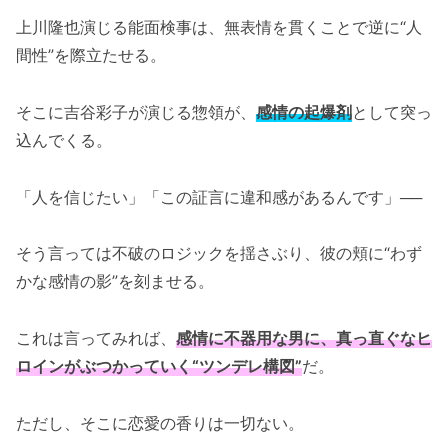
上川隆也演じる能面検事は、無表情を貫くことで逆に“人
間性”を際立たせる。
そこに吉谷彩子が演じる惣領が、
感情の起爆剤
として突っ
込んでくる。
「人を信じたい」「この証言に違和感があるんです」──
そう言っては不破のロジックを揺さぶり、彼の頬に“わず
かな感情の影”を刻ませる。
これは言ってみれば、
感情に不器用な男に、真っ直ぐなヒ
ロインがぶつかっていく“ツンデレ構図”
だ。
ただし、そこに恋愛の香りは一切ない。