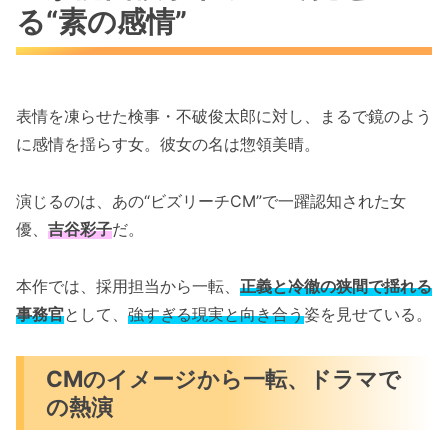
る“素の感情”
表情を凍らせた検事・不破俊太郎に対し、まるで鏡のよう
に感情を揺らす女。彼女の名は惣領美晴。
演じるのは、あの“ビズリーチCM”で一躍認知された女
優、
吉谷彩子
だ。
本作では、採用担当から一転、
正義と冷徹の狭間で揺れる
事務官
として、
強すぎる現実と向き合う
姿を見せている。
CMのイメージから一転、ドラマで
の熱演