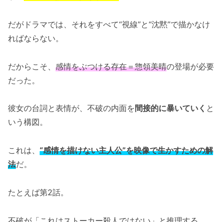
だがドラマでは、それをすべて“視線”と“沈黙”で描かなけ
ればならない。
だからこそ、
感情をぶつける存在＝惣領美晴
の登場が必要
だった。
彼女の台詞と表情が、不破の内面を
間接的に暴いていく
と
いう構図。
これは、
“感情を描けない主人公”を映像で生かすための解
法
だ。
たとえば第2話。
不破が「これはストーカー殺人ではない」と推理する。