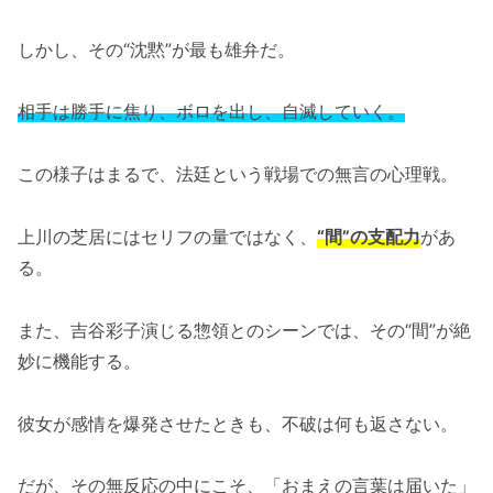
しかし、その“沈黙”が最も雄弁だ。
相手は勝手に焦り、ボロを出し、自滅していく。
この様子はまるで、法廷という戦場での無言の心理戦。
上川の芝居にはセリフの量ではなく、
“間”の支配力
があ
る。
また、吉谷彩子演じる惣領とのシーンでは、その“間”が絶
妙に機能する。
彼女が感情を爆発させたときも、不破は何も返さない。
だが、その無反応の中にこそ、「おまえの言葉は届いた」