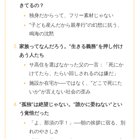
きてるの？
独身だからって、フリー素材じゃない
“子ども産んだから親孝行”の幻想に抗う、
鳴海の沈黙
家族ってなんだろう。“生きる義務”を押し付け
あう人たち
サ高住を選ばなかった父の一言：「死にか
けてたら、たらい回しされるのは嫌だ」
施設か在宅か──ではなく、“どこで死にた
いか”が言えない社会の歪み
“孤独”は絶望じゃない。“誰かに委ねない”とい
う覚悟だった
「よ、那須の字！」──朝の挨拶に宿る、別
れのやさしさ