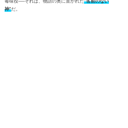
毒味役──それは、物語の奥に置かれた
“名前のない
神”
だ。