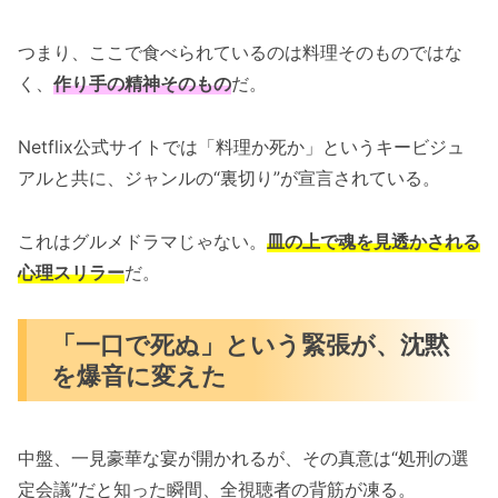
つまり、ここで食べられているのは料理そのものではな
く、
作り手の精神そのもの
だ。
Netflix公式サイトでは「料理か死か」というキービジュ
アルと共に、ジャンルの“裏切り”が宣言されている。
これはグルメドラマじゃない。
皿の上で魂を見透かされる
心理スリラー
だ。
「一口で死ぬ」という緊張が、沈黙
を爆音に変えた
中盤、一見豪華な宴が開かれるが、その真意は“処刑の選
定会議”だと知った瞬間、全視聴者の背筋が凍る。