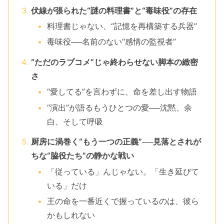
伏線が張られた“謎の料理書”と“毒味役”の存在
料理書じゃない、“記憶を再構築する兵器”
毒味役──名前のない“感情の監視者”
“ただのラブコメ”じゃ終わらせない脚本の緻密
さ
“愛してる”を言わずに、命を差し出す物語
“演出”が語るもうひとつの愛──沈黙、余
白、そして呼吸
厨房に渦巻く“もう一つの正義”──見落とされが
ちな“脇役たち”の静かな戦い
「従っている」んじゃない。「生き延びて
いる」だけ
王の命を一番近くで握っているのは、彼ら
かもしれない