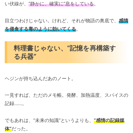
い伏線が、
“静かに、確実に”息をしている
。
目立つわけじゃない。けれど、それが物語の奥底で、
感情
を侵食する毒のように効いてくる
。
料理書じゃない、“記憶を再構築す
る兵器”
ヘジンが持ち込んだあのノート。
一見すれば、ただのメモ帳。発酵、加熱温度、スパイスの
記録……。
でもあれは、“未来の知識”というよりも、
“感情の記録媒
体”
だった。