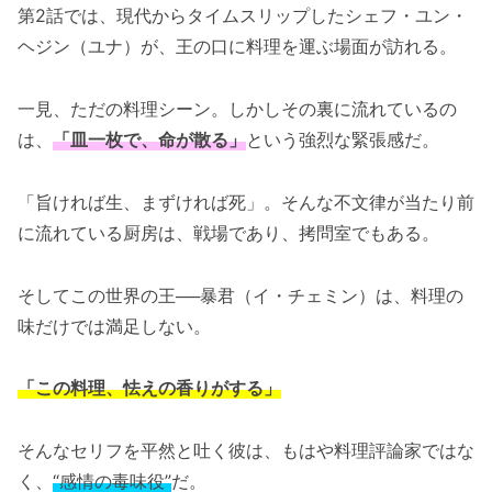
第2話では、現代からタイムスリップしたシェフ・ユン・
ヘジン（ユナ）が、王の口に料理を運ぶ場面が訪れる。
一見、ただの料理シーン。しかしその裏に流れているの
は、
「皿一枚で、命が散る」
という強烈な緊張感だ。
「旨ければ生、まずければ死」。そんな不文律が当たり前
に流れている厨房は、戦場であり、拷問室でもある。
そしてこの世界の王──暴君（イ・チェミン）は、料理の
味だけでは満足しない。
「この料理、怯えの香りがする」
そんなセリフを平然と吐く彼は、もはや料理評論家ではな
く、
“感情の毒味役”
だ。