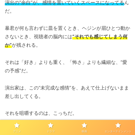
演出の“余白”が、感情を置いていくスペースになってる
ん
だ。
暴君が何も言わずに皿を置くとき、ヘジンが眉ひとつ動か
さないとき、視聴者の脳内には
“それでも感じてしまう何
か”
が残される。
それは「好き」よりも重く、「怖さ」よりも繊細な、“愛
の予感”だ。
演出家は、この“未完成な感情”を、あえて仕上げないまま
差し出してくる。
それを咀嚼するのは、こっちだ。
だからこそ、この物語はラブコメじゃない。
アニメ
ドラマ
映画
エンターテインメント