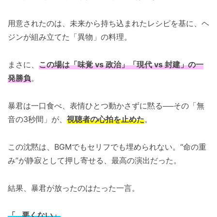
用意されたのは、未来から持ち込まれたレシピを基に、ヘ
ジンが組み立てた「異物」の料理。
まさに、
この場は「味覚 vs 政治」「現代 vs 封建」の一
発勝負
。
暴君は一口食べ、表情ひとつ動かさずに黙る──その「無
音の3秒間」が、
視聴者の心拍を止めた
。
この沈黙は、BGMでもセリフでも埋められない。“命の重
み”が静寂として押し寄せる、最高の演出だった。
結果、暴君が放ったのはたった一言。
「…悪くない」