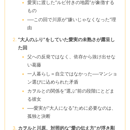
愛実に渡した“ルビ付きの地図”が象徴する
もの
──この回で川原が“嫌いじゃなくなった”理
由
“大人のふり”をしていた愛実の未熟さが露呈し
た回
父への反発ではなく、依存から抜け出せな
い葛藤
一人暮らし＝自立ではなかった──マンショ
ン選びに込められた矛盾
カヲルとの関係を“選ぶ”前の段階にとどま
る彼女
──愛実が“大人になる”ために必要なのは、
孤独と決断
カヲルと川原、対照的な“愛の伝え方”が浮き彫