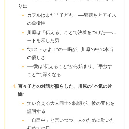
りに
カヲルはまだ「子ども」──寝落ちとアイス
の象徴性
川原は「伝える」ことで決着をつけた──ル
ートを示した男
“ホストかよ！”の一喝が、川原の中の本当
の優しさ
──愛は“伝えること”から始まり、“手放す
こと”で深くなる
百々子との対話が照らした、川原の“本気の片
鱗”
笑い合える大人同士の関係が、彼の変化を
証明する
「自己中」と言いつつ、人のために動いた
初めての日