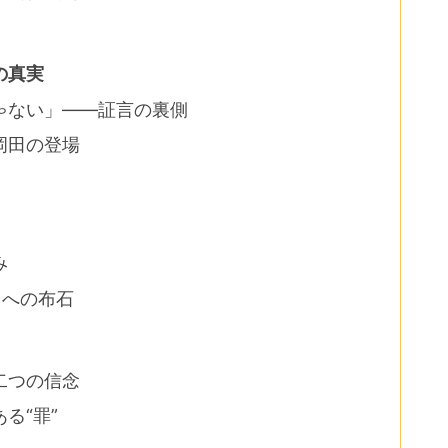
の真実
ゃない」——証言の裏側
岡田の登場
み
」への布石
二つの信念
る“罪”