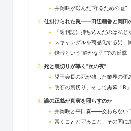
井岡咲が選んだ“守るための嘘”
仕掛けられた罠——田辺萌香と岡田
「週刊誌に持ち込んだのは私じ
スキャンダルを商品化する男、
録音という“静かな刃”での反撃
死と裏切りが導く“次の夜”
児玉会長の死が残した業界の歪
明石の裏切り、そして黒幕「R
誰の正義が真実を照らすのか
井岡咲と平田奏——交わらない
暴くことと守ること、その間にあ