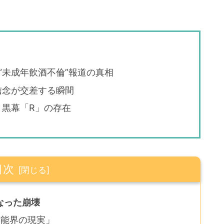
“未成年飲酒不倫”報道の真相
信念が交差する瞬間
黒幕「R」の存在
目次
なった崩壊
芸能界の現実」