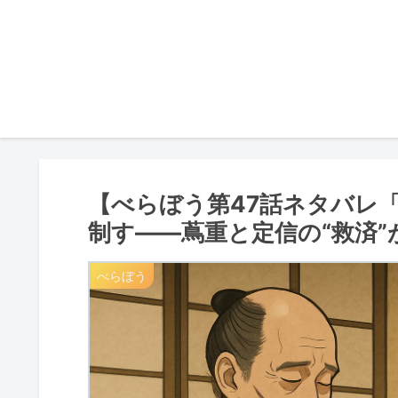
【べらぼう第47話ネタバレ
制す――蔦重と定信の“救済
べらぼう