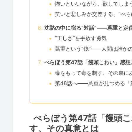
怖いといいながら、欲してしま
笑いと悲しみが交差する、“べら
沈黙の中に宿る“対話”――蔦重と定
“正しさ”を手放す勇気
蔦重という“鏡”――人間は誰か
べらぼう第47話「饅頭こわい」感想
毒をもって毒を制す、その裏にあ
第48話へ――蔦重が見つめる
べらぼう第47話「饅頭
す、その真意とは