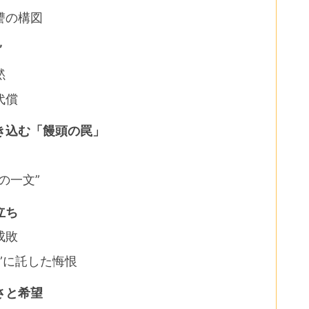
讐の構図
”
黙
代償
き込む「饅頭の罠」
の一文”
立ち
成敗
”に託した悔恨
さと希望