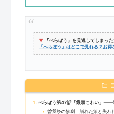
▼
『べらぼう』を見逃してしまった
『べらぼう』はどこで見れる？お得
べらぼう第47話「饅頭こわい」―
曽我祭の惨劇：崩れた策と失わ