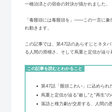
一橋治済との宿命の対決が描かれました。
「毒饅頭には毒饅頭を」――この一言に象徴
れ動きます。
この記事では、第47話のあらすじとネタ
る人間の滑稽さ、そして蔦重と定信が辿り着
この記事を読むとわかること
第47話「饅頭こわい」に込められ
蔦重と定信が辿る“赦し”と“再生”
落語と権力劇が交差する、人間の