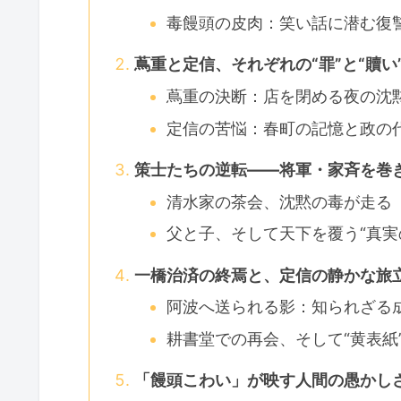
毒饅頭の皮肉：笑い話に潜む復
蔦重と定信、それぞれの“罪”と“贖い
蔦重の決断：店を閉める夜の沈
定信の苦悩：春町の記憶と政の
策士たちの逆転――将軍・家斉を巻
清水家の茶会、沈黙の毒が走る
父と子、そして天下を覆う“真実
一橋治済の終焉と、定信の静かな旅
阿波へ送られる影：知られざる
耕書堂での再会、そして“黄表紙
「饅頭こわい」が映す人間の愚かし