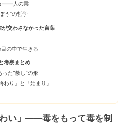
う――人の業
ぼう”の哲学
信が交わさなかった言葉
の目の中で生きる
と考察まとめ
った“赦し”の形
「終わり」と「始まり」
こわい」――毒をもって毒を制