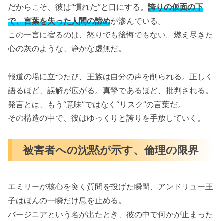
だからこそ、彼は“慣れた”と口にする。
誇りの仮面の下
で、言葉を失った人間の諦め
が滲んでいる。
この一言に宿るのは、怒りでも後悔でもない。燃え尽きた
心の灰のような、静かな虚無だ。
報道の場に立つたび、王族は自分の声を削られる。正しく
語るほど、誤解が広がる。真摯であるほど、批判される。
発言とは、もう“意味”ではなく“リスク”の言葉だ。
その構造の中で、彼はゆっくりと誇りを手放していく。
被害者への沈黙が示す、倫理の限界
エミリーが核心を突く質問を投げた瞬間、アンドリュー王
子はほんの一瞬だけ息を止める。
バージニアという名が出たとき、彼の中で何かが止まった