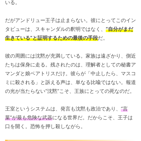
いる。
だがアンドリュー王子は止まらない。彼にとってこのイン
タビューは、スキャンダルの釈明ではなく、
“自分がまだ
生きている”と証明するための最後の手段
だ。
彼の周囲には沈黙が充満している。家族は遠ざかり、側近
たちは保身に走る。残されたのは、理解者としての秘書ア
マンダと娘ベアトリスだけ。彼らが「中止したら、マスコ
ミに殺される」と訴える声は、単なる比喩ではない。報道
の光が当たらない“沈黙”こそ、王族にとっての死なのだ。
王室というシステムは、発言も沈黙も政治であり、
“言
葉”が最も危険な武器
になる世界だ。だからこそ、王子は
口を開く。恐怖を押し殺しながら。