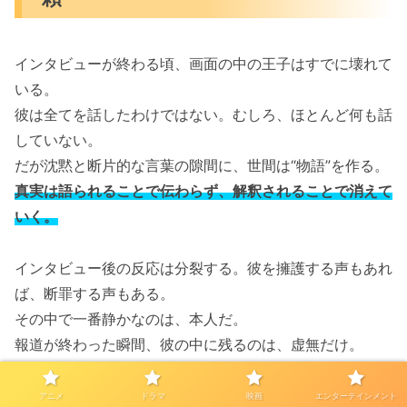
インタビューが終わる頃、画面の中の王子はすでに壊れて
いる。
彼は全てを話したわけではない。むしろ、ほとんど何も話
していない。
だが沈黙と断片的な言葉の隙間に、世間は“物語”を作る。
真実は語られることで伝わらず、解釈されることで消えて
いく。
インタビュー後の反応は分裂する。彼を擁護する声もあれ
ば、断罪する声もある。
その中で一番静かなのは、本人だ。
報道が終わった瞬間、彼の中に残るのは、虚無だけ。
語ることで守れるはずだった「信頼」は、言葉によって崩
壊する。
アニメ
ドラマ
映画
エンターテインメント