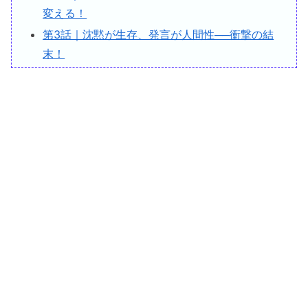
変える！
第3話｜沈黙が生存、発言が人間性──衝撃の結
末！