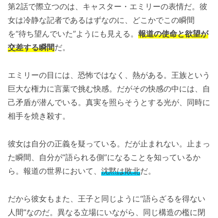
第2話で際立つのは、キャスター・エミリーの表情だ。彼
女は冷静な記者であるはずなのに、どこかでこの瞬間
を“待ち望んでいた”ようにも見える。
報道の使命と欲望が
交差する瞬間
だ。
エミリーの目には、恐怖ではなく、熱がある。王族という
巨大な権力に言葉で挑む快感。だがその快感の中には、自
己矛盾が潜んでいる。真実を照らそうとする光が、同時に
相手を焼き殺す。
彼女は自分の正義を疑っている。だが止まれない。止まっ
た瞬間、自分が“語られる側”になることを知っているか
ら。報道の世界において、
沈黙は敗北
だ。
だから彼女もまた、王子と同じように“語らざるを得ない
人間”なのだ。異なる立場にいながら、同じ構造の檻に閉