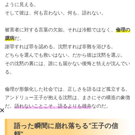
ように見える。
そして彼は、何も言わない。何も、語れない。
被害者に対する言葉の欠如。それは冷酷ではなく、
倫理の
臆病
だ。
謝罪すれば罪を認める。沈黙すれば非難を浴びる。
どちらを選んでも救いはない。だから彼は沈黙を選ぶ。
その沈黙の裏には、誰にも届かない後悔と怯えが沈んでい
る。
倫理が形骸化した社会では、正しさを語るほど孤立する。
アンドリュー王子が抱える沈黙は、まさにその構造の象徴
だ。
語れないことこそ、語るよりも雄弁
なのだ。
語った瞬間に崩れ落ちる“王子の信
頼”