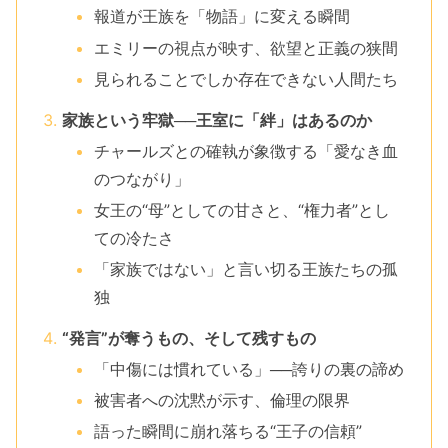
報道が王族を「物語」に変える瞬間
エミリーの視点が映す、欲望と正義の狭間
見られることでしか存在できない人間たち
家族という牢獄──王室に「絆」はあるのか
チャールズとの確執が象徴する「愛なき血
のつながり」
女王の“母”としての甘さと、“権力者”とし
ての冷たさ
「家族ではない」と言い切る王族たちの孤
独
“発言”が奪うもの、そして残すもの
「中傷には慣れている」──誇りの裏の諦め
被害者への沈黙が示す、倫理の限界
語った瞬間に崩れ落ちる“王子の信頼”