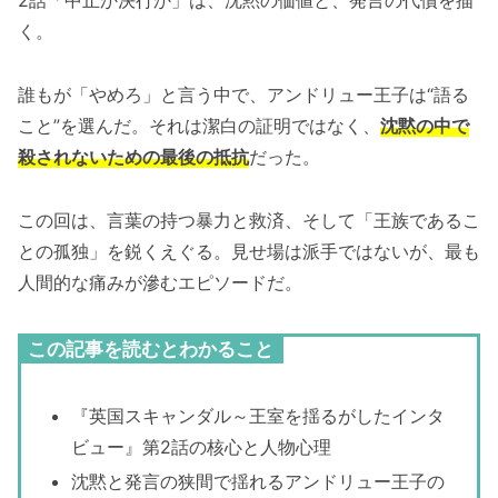
2話「中止か決行か」は、沈黙の価値と、発言の代償を描
く。
誰もが「やめろ」と言う中で、アンドリュー王子は“語る
こと”を選んだ。それは潔白の証明ではなく、
沈黙の中で
殺されないための最後の抵抗
だった。
この回は、言葉の持つ暴力と救済、そして「王族であるこ
との孤独」を鋭くえぐる。見せ場は派手ではないが、最も
人間的な痛みが滲むエピソードだ。
この記事を読むとわかること
『英国スキャンダル～王室を揺るがしたインタ
ビュー』第2話の核心と人物心理
沈黙と発言の狭間で揺れるアンドリュー王子の