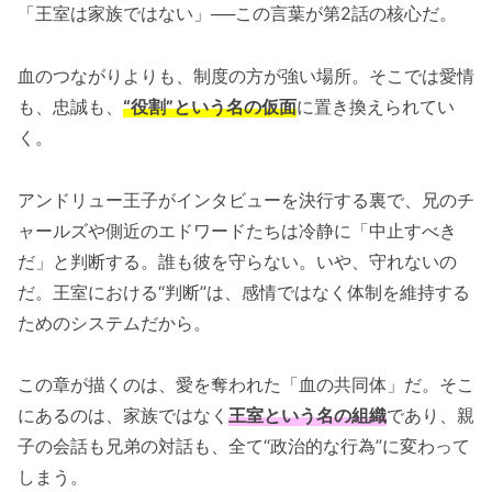
「王室は家族ではない」──この言葉が第2話の核心だ。
血のつながりよりも、制度の方が強い場所。そこでは愛情
も、忠誠も、
“役割”という名の仮面
に置き換えられてい
く。
アンドリュー王子がインタビューを決行する裏で、兄のチ
ャールズや側近のエドワードたちは冷静に「中止すべき
だ」と判断する。誰も彼を守らない。いや、守れないの
だ。王室における“判断”は、感情ではなく体制を維持する
ためのシステムだから。
この章が描くのは、愛を奪われた「血の共同体」だ。そこ
にあるのは、家族ではなく
王室という名の組織
であり、親
子の会話も兄弟の対話も、全て“政治的な行為”に変わって
しまう。