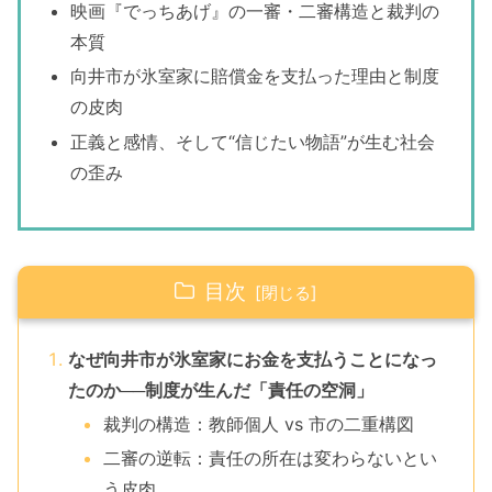
映画『でっちあげ』の一審・二審構造と裁判の
本質
向井市が氷室家に賠償金を支払った理由と制度
の皮肉
正義と感情、そして“信じたい物語”が生む社会
の歪み
目次
なぜ向井市が氷室家にお金を支払うことになっ
たのか──制度が生んだ「責任の空洞」
裁判の構造：教師個人 vs 市の二重構図
二審の逆転：責任の所在は変わらないとい
う皮肉