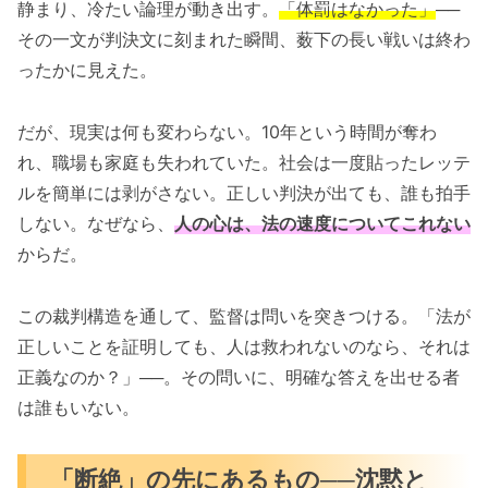
静まり、冷たい論理が動き出す。
「体罰はなかった」
──
その一文が判決文に刻まれた瞬間、薮下の長い戦いは終わ
ったかに見えた。
だが、現実は何も変わらない。10年という時間が奪わ
れ、職場も家庭も失われていた。社会は一度貼ったレッテ
ルを簡単には剥がさない。正しい判決が出ても、誰も拍手
しない。なぜなら、
人の心は、法の速度についてこれない
からだ。
この裁判構造を通して、監督は問いを突きつける。「法が
正しいことを証明しても、人は救われないのなら、それは
正義なのか？」──。その問いに、明確な答えを出せる者
は誰もいない。
「断絶」の先にあるもの──沈黙と