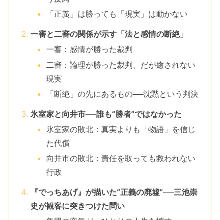
「正義」は勝っても「現実」は動かない
一審と二審の関係が示す「法と感情の断絶」
一審：感情が勝った裁判
二審：論理が勝った裁判、だが癒されない
現実
「断絶」の先にあるもの──沈黙という判決
氷室家と向井市──誰も“勝者”ではなかった
氷室家の敗北：真実よりも「物語」を信じ
た代償
向井市の敗北：責任を取っても救われない
行政
『でっちあげ』が描いた“正義の廃墟”──三池崇
史が観客に突きつけた問い