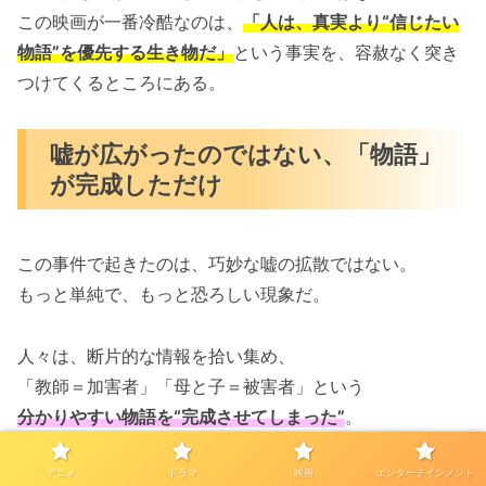
この映画が一番冷酷なのは、
「人は、真実より“信じたい
物語”を優先する生き物だ」
という事実を、容赦なく突き
つけてくるところにある。
嘘が広がったのではない、「物語」
が完成しただけ
この事件で起きたのは、巧妙な嘘の拡散ではない。
もっと単純で、もっと恐ろしい現象だ。
人々は、断片的な情報を拾い集め、
「教師＝加害者」「母と子＝被害者」という
分かりやすい物語を“完成させてしまった”
。
アニメ
ドラマ
映画
エンターテインメント
物語が完成した瞬間、事実確認は不要になる。