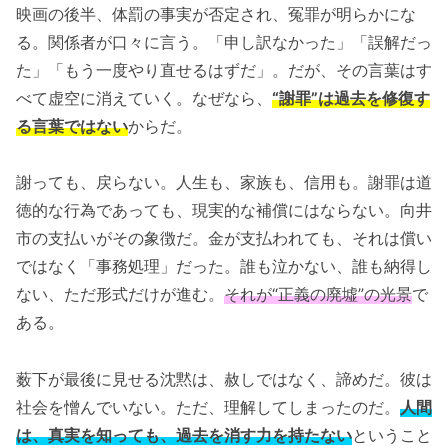
映画の後半、体罰の事実が否定され、冤罪が明らかにな
る。関係者が口々に言う。「申し訳なかった」「誤解だっ
た」「もう一度やり直せるはずだ」。だが、その言葉はす
べて虚空に消えていく。なぜなら、
“謝罪”は過去を修復す
る言葉ではない
からだ。
謝っても、戻らない。人生も、家族も、信用も。謝罪は道
徳的な行為であっても、現実的な補償にはならない。向井
市の支払いがその象徴だ。金が支払われても、それは償い
ではなく「事務処理」だった。誰も泣かない、誰も納得し
ない、ただ形式だけが進む。
それが“正義の廃墟”の光景
で
ある。
薮下が最後に見せる沈黙は、赦しではなく、諦めだ。彼は
社会を憎んでいない。ただ、理解してしまったのだ。
人間
は、真実を知っても、過去を消す力を持たない
ということ