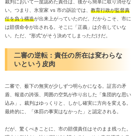
裁判において一度認めた責任は、後から簡単に取り消せな
い。つまり、氷室家 vs 市の訴訟では、
教育行政が監督責
任を負う構造
が出来上がっていたのだ。だからこそ、市に
は賠償命令が出される。そこに「正義」は介在していな
い。ただ、“形式”がそう決めてしまっただけだ。
二審の逆転：責任の所在は変わらな
いという皮肉
二審で、薮下の無実が少しずつ明らかになる。証言の矛
盾、報道の誇張、周囲の空気が作り出した「集団的な思い
込み」。裁判はゆっくりと、しかし確実に方向を変える。
最終的に、「体罰の事実はなかった」と認定される。
だが、驚くべきことに、市の賠償責任はそのまま残った。