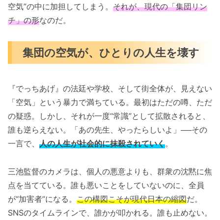
空気”の中に加担してしまう。
それが、現代の「集団リン
チ」の形
なのだ。
集団の空気が、ひとりの人生を壊す
『でっちあげ』の法廷や学校、そして街全体が、見えない
「空気」という暴力で満ちている。最初はただの噂、ただ
の疑惑。しかし、それが一度“常識”として拡散されると、
誰も逆らえない。「あの先生、やったらしいよ」──その
一言で、
人の人生が社会的に抹殺されていく
。
三池監督のカメラは、個人の悪意よりも、群衆の沈黙に焦
点を当てている。誰も悪いことをしていないのに、全員
が“加害者”になる。
この構図こそが現代日本の縮図
だ。
SNSのタイムラインで、誰かが叩かれる。誰も止めない。