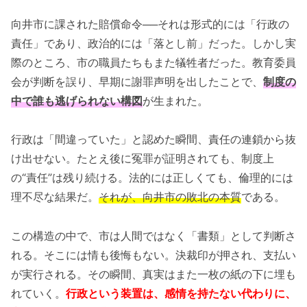
向井市に課された賠償命令──それは形式的には「行政の
責任」であり、政治的には「落とし前」だった。しかし実
際のところ、市の職員たちもまた犠牲者だった。教育委員
会が判断を誤り、早期に謝罪声明を出したことで、
制度の
中で誰も逃げられない構図
が生まれた。
行政は「間違っていた」と認めた瞬間、責任の連鎖から抜
け出せない。たとえ後に冤罪が証明されても、制度上
の“責任”は残り続ける。法的には正しくても、倫理的には
理不尽な結果だ。
それが、向井市の敗北の本質
である。
この構造の中で、市は人間ではなく「書類」として判断さ
れる。そこには情も後悔もない。決裁印が押され、支払い
が実行される。その瞬間、真実はまた一枚の紙の下に埋も
れていく。
行政という装置は、感情を持たない代わりに、