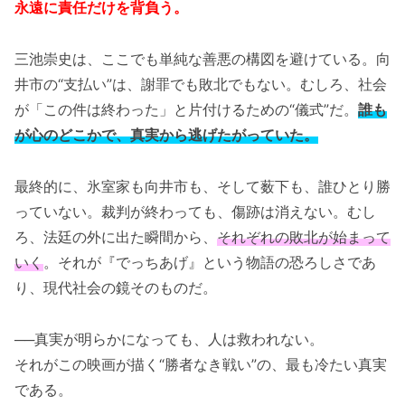
永遠に責任だけを背負う。
三池崇史は、ここでも単純な善悪の構図を避けている。向
井市の“支払い”は、謝罪でも敗北でもない。むしろ、社会
が「この件は終わった」と片付けるための“儀式”だ。
誰も
が心のどこかで、真実から逃げたがっていた。
最終的に、氷室家も向井市も、そして薮下も、誰ひとり勝
っていない。裁判が終わっても、傷跡は消えない。むし
ろ、法廷の外に出た瞬間から、
それぞれの敗北が始まって
いく
。それが『でっちあげ』という物語の恐ろしさであ
り、現代社会の鏡そのものだ。
──真実が明らかになっても、人は救われない。
それがこの映画が描く“勝者なき戦い”の、最も冷たい真実
である。