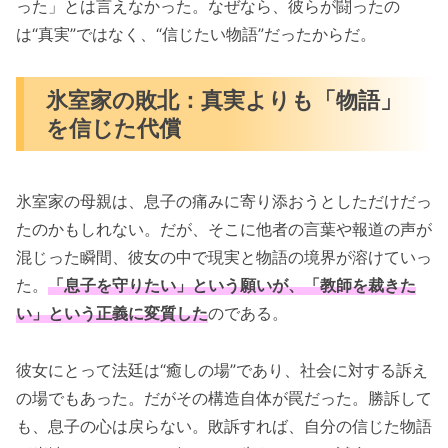
った」とは言えなかった。なぜなら、彼らが闘ったの
は“真実”ではなく、“信じたい物語”だったからだ。
氷室家の敗北：真実よりも「物語」
を信じた代償
氷室家の母親は、息子の痛みに寄り添おうとしただけだっ
たのかもしれない。だが、そこに他者の言葉や報道の声が
混じった瞬間、彼女の中で現実と物語の境界が溶けていっ
た。
「息子を守りたい」という願いが、「教師を裁きた
い」という正義に変質した
のである。
彼女にとって法廷は“癒しの場”であり、社会に対する訴え
の場でもあった。だがその構造自体が罠だった。勝訴して
も、息子の心は戻らない。敗訴すれば、自分の信じた物語