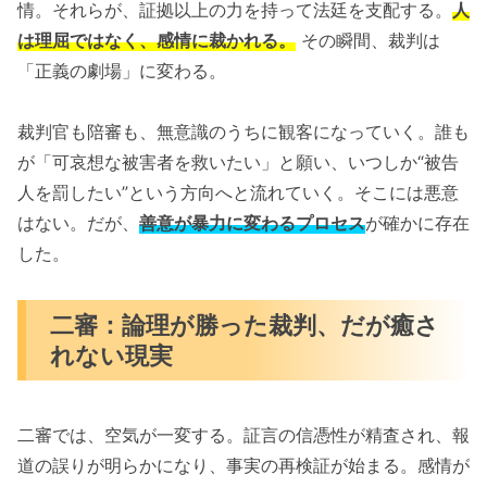
情。それらが、証拠以上の力を持って法廷を支配する。
人
は理屈ではなく、感情に裁かれる。
その瞬間、裁判は
「正義の劇場」に変わる。
裁判官も陪審も、無意識のうちに観客になっていく。誰も
が「可哀想な被害者を救いたい」と願い、いつしか“被告
人を罰したい”という方向へと流れていく。そこには悪意
はない。だが、
善意が暴力に変わるプロセス
が確かに存在
した。
二審：論理が勝った裁判、だが癒さ
れない現実
二審では、空気が一変する。証言の信憑性が精査され、報
道の誤りが明らかになり、事実の再検証が始まる。感情が