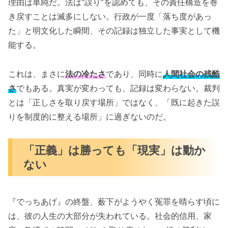
理由は単純だ。法は“誤り”を認めても、その責任構造を巻
き戻すことは滅多にしない。行政が一度「落ち度があっ
た」と明文化した瞬間、その記録は独立した事実として機
能する。
これは、まさに
法の冷たさ
であり、同時に
人間社会の残酷
さ
でもある。真実が変わっても、記録は変わらない。裁判
とは「正しさを取り戻す場所」ではなく、「既に起きた誤
りを制度的に整える場所」に過ぎないのだ。
「正義」は勝っても「現実」は動か
ない
『でっちあげ』の終盤、薮下がようやく冤罪を晴らす頃に
は、彼の人生の大部分が失われている。社会的信用、家