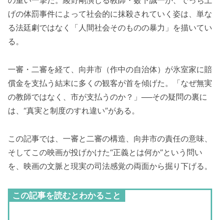
の重い一撃だ。綾野剛演じる教師・薮下誠一が、でっち上
げの体罰事件によって社会的に抹殺されていく姿は、単な
る法廷劇ではなく「人間社会そのものの暴力」を描いてい
る。
一審・二審を経て、向井市（作中の自治体）が氷室家に賠
償金を支払う結末に多くの観客が首を傾げた。「なぜ無実
の教師ではなく、市が支払うのか？」──その疑問の裏に
は、“真実と制度のすれ違い”がある。
この記事では、一審と二審の構造、向井市の責任の意味、
そしてこの映画が投げかけた“正義とは何か”という問い
を、映画の文脈と現実の司法感覚の両面から掘り下げる。
この記事を読むとわかること