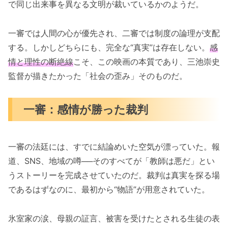
で同じ出来事を異なる文明が裁いているかのようだ。
一審では人間の心が優先され、二審では制度の論理が支配
する。しかしどちらにも、完全な“真実”は存在しない。
感
情と理性の断絶線
こそ、この映画の本質であり、三池崇史
監督が描きたかった「社会の歪み」そのものだ。
一審：感情が勝った裁判
一審の法廷には、すでに結論めいた空気が漂っていた。報
道、SNS、地域の噂──そのすべてが「教師は悪だ」とい
うストーリーを完成させていたのだ。裁判は真実を探る場
であるはずなのに、最初から“物語”が用意されていた。
氷室家の涙、母親の証言、被害を受けたとされる生徒の表