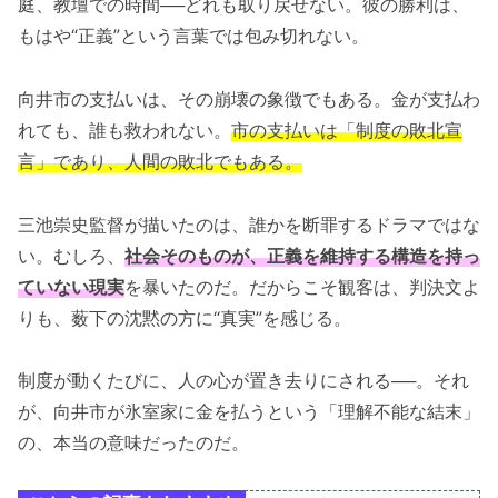
庭、教壇での時間──どれも取り戻せない。彼の勝利は、
もはや“正義”という言葉では包み切れない。
向井市の支払いは、その崩壊の象徴でもある。金が支払わ
れても、誰も救われない。
市の支払いは「制度の敗北宣
言」であり、人間の敗北でもある。
三池崇史監督が描いたのは、誰かを断罪するドラマではな
い。むしろ、
社会そのものが、正義を維持する構造を持っ
ていない現実
を暴いたのだ。だからこそ観客は、判決文よ
りも、薮下の沈黙の方に“真実”を感じる。
制度が動くたびに、人の心が置き去りにされる──。それ
が、向井市が氷室家に金を払うという「理解不能な結末」
の、本当の意味だったのだ。