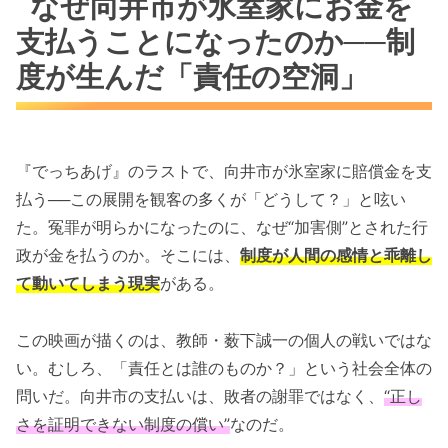
なぜ向井市が氷室家にお金を
支払うことになったのか──制
度が生んだ「責任の空洞」
『でっちあげ』のラストで、向井市が氷室家に賠償金を支
払う──この展開を観客の多くが「どうして？」と呟い
た。冤罪が明らかになったのに、なぜ“加害側”とされた行
政が金を払うのか。そこには、
制度が人間の感情と乖離し
て動いてしまう現実
がある。
この映画が描くのは、教師・薮下誠一の個人の戦いではな
い。むしろ、「責任とは誰のものか？」という社会全体の
問いだ。向井市の支払いは、敗者の謝罪ではなく、
“正し
さを証明できない制度の償い”
なのだ。