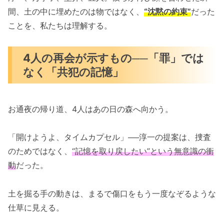
間、土の中に埋めたのは物ではなく、
“沈黙の約束”
だった
ことを、私たちは理解する。
4人の再会が示すもの──「罪」では
なく「共犯の記憶」
お通夜の帰り道、4人はあの日の森へ向かう。
「開けようよ、タイムカプセル」──淳一の提案は、捜査
のためではなく、
“記憶を取り戻したい”という無意識の衝
動
だった。
土を掘る手の動きは、まるで傷口をもう一度なぞるような
仕草に見える。