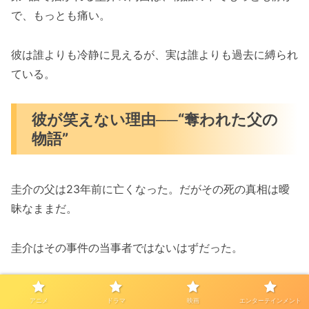
で、もっとも痛い。
彼は誰よりも冷静に見えるが、実は誰よりも過去に縛られ
ている。
彼が笑えない理由──“奪われた父の
物語”
圭介の父は23年前に亡くなった。だがその死の真相は曖
昧なままだ。
圭介はその事件の当事者ではないはずだった。
しかし、拳銃が掘り起こされた瞬間、彼の心は再び「父の
アニメ
ドラマ
映画
エンターテインメント
物語」に引き戻される。