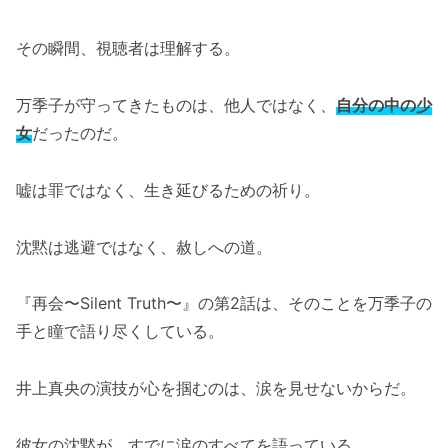
その瞬間、視聴者は理解する。
万季子が守ってきたものは、他人ではなく、
自分の中の少
女
だったのだ。
嘘は罪ではなく、生き延びるための祈り。
沈黙は逃避ではなく、赦しへの道。
『再会〜Silent Truth〜』の第2話は、そのことを万季子の
手と瞳で語り尽くしている。
井上真央の演技が心を掴むのは、涙を見せないからだ。
彼女の沈黙が、すでに涙のすべてを語っている。