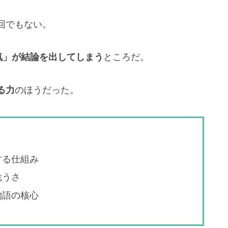
回でもない。
気」が結論を出してしまう
ところだ。
る力
のほうだった。
する仕組み
危うさ
物語の核心