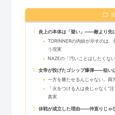
炎上の本体は「疑い」――敵より先
TORINNERの内紛が示すの
う現実
NAZEの「汚いことはしたくな
女帝が投げたゴシップ爆弾――狙い
一方を勝たせるんじゃない。両
「火をつける人は炎じゃなく“注
真実
休戦が成立した理由――仲直りじゃ