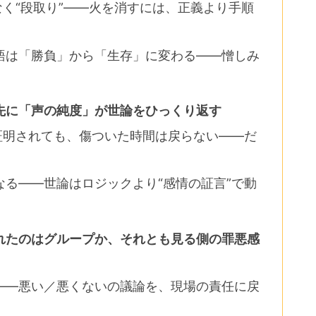
なく“段取り”――火を消すには、正義より手順
語は「勝負」から「生存」に変わる――憎しみ
先に「声の純度」が世論をひっくり返す
証明されても、傷ついた時間は戻らない――だ
る――世論はロジックより“感情の証言”で動
れたのはグループか、それとも見る側の罪悪感
――悪い／悪くないの議論を、現場の責任に戻