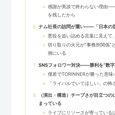
感謝が美談で終わらない理由―
を残したから
ナム社長の詰問が重い――「日本の
悪役を追い詰める言葉に見えて
切り取りの火元が“事務所関係”
側にいる
SNSフォロワー対決――勝利を“数
僅差でTORINNERが勝った
「ライバルでいてほしい」の怖さ
（演出・構造）チープさが目立つのに
まっている
ライブにリソースが寄っている