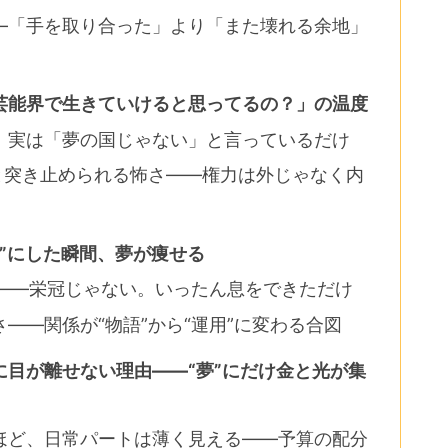
―「手を取り合った」より「また壊れる余地」
芸能界で生きていけると思ってるの？」の温度
、実は「夢の国じゃない」と言っているだけ
と突き止められる怖さ――権力は外じゃなく内
字”にした瞬間、夢が痩せる
意味――栄冠じゃない。いったん息をできただけ
――関係が“物語”から“運用”に変わる合図
目が離せない理由――“夢”にだけ金と光が集
ほど、日常パートは薄く見える――予算の配分