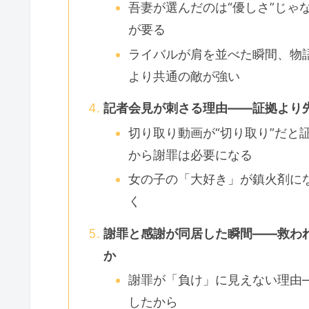
吾妻が選んだのは“優しさ”じゃ
が要る
ライバルが肩を並べた瞬間、物
より共通の敵が強い
記者会見が刺さる理由――証拠より
切り取り動画が“切り取り”だと
から謝罪は必要になる
女の子の「大好き」が鎮火剤にな
く
謝罪と感謝が同居した瞬間――救わ
か
謝罪が「負け」に見えない理由
したから