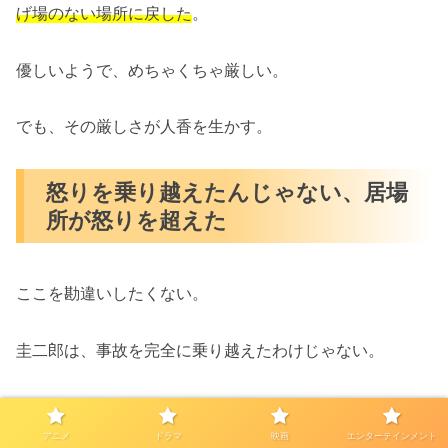
げ場のない場所に戻した
。
優しいようで、めちゃくちゃ厳しい。
でも、その厳しさが人香を生かす。
怒りを乗り越えたんじゃない、居場
所が怒りを超えた
ここを勘違いしたくない。
圭二郎は、事故を完全に乗り越えたわけじゃない。
人香の父を見て、心の底から何も思わなくなったわけでも
ない。
アニメ
ドラマ
映画
エンターテインメント