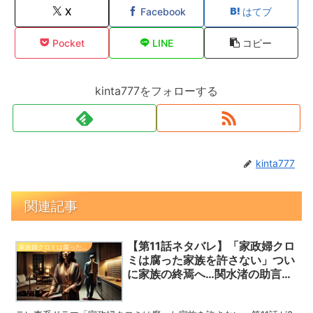
X
Facebook
はてブ
Pocket
LINE
コピー
kinta777をフォローする
kinta777
関連記事
【第11話ネタバレ】「家政婦クロ
家政婦クロミは腐った家族を許さない
ミは腐った家族を許さない」つい
に家族の終焉へ…関水渚の助言と
藤原紀香の覚悟とは？