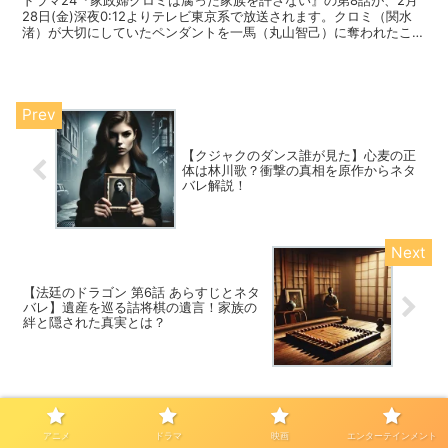
ドラマ24『家政婦クロミは腐った家族を許さない』の第8話が、2月
28日(金)深夜0:12よりテレビ東京系で放送されます。クロミ（関水
渚）が大切にしていたペンダントを一馬（丸山智己）に奪われたこと
で、彼女は精神的に追い詰められます。さらに、一馬の口からクロミ
の本名「水川衣織」が明かされ、ペンダントに秘められた彼女の過去
がついに暴かれることに…！
【クジャクのダンス誰が見た】心麦の正
体は林川歌？衝撃の真相を原作からネタ
バレ解説！
【法廷のドラゴン 第6話 あらすじとネタ
バレ】遺産を巡る詰将棋の遺言！家族の
絆と隠された真実とは？
コメント
アニメ
ドラマ
映画
エンターテインメント