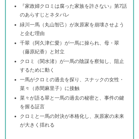
『家政婦クロミは腐った家族を許さない』第7話
のあらすじとネタバレ
緑川一馬（丸山智己）が灰原家を崩壊させよう
と企む理由
千翠（阿久津仁愛）が一馬に操られ、母・翠
（藤原紀香）と対立
クロミ（関水渚）が一馬の陰謀を察知し、阻止
するために動く
一馬がクロミの過去を探り、スナックの女性・
菜々（赤間麻里子）に接触
菜々が語る翠と一馬の過去の秘密と、事件の鍵
を握る証言
クロミと一馬の対決が本格化し、灰原家の未来
が大きく揺れる