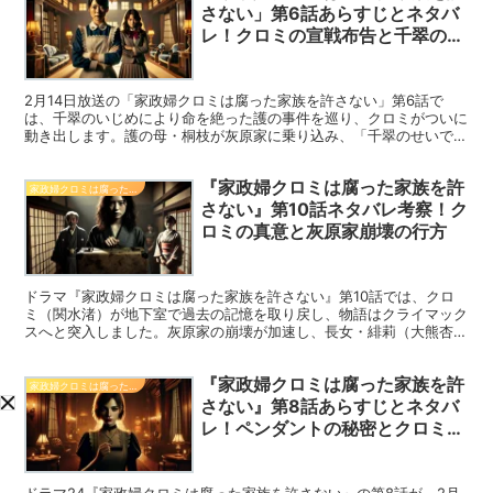
さない」第6話あらすじとネタバ
レ！クロミの宣戦布告と千翠の歪
んだ価値観
2月14日放送の「家政婦クロミは腐った家族を許さない」第6話で
は、千翠のいじめにより命を絶った護の事件を巡り、クロミがついに
動き出します。護の母・桐枝が灰原家に乗り込み、「千翠のせいで息
子は死んだ」と追及。クロミも歪んだ価値観を持つ千翠に対し、宣戦
布告を行います。果たして、クロミは千翠と灰原家にどんな裁きを下
『家政婦クロミは腐った家族を許
すのか？驚きの展開が待ち受ける第6話のあらすじとネタバレを詳し
家政婦クロミは腐った家族を許さない
く解説します。
さない』第10話ネタバレ考察！ク
ロミの真意と灰原家崩壊の行方
ドラマ『家政婦クロミは腐った家族を許さない』第10話では、クロ
ミ（関水渚）が地下室で過去の記憶を取り戻し、物語はクライマック
スへと突入しました。灰原家の崩壊が加速し、長女・緋莉（大熊杏
優）は母・翠（藤原紀香）から虐待の事実を否定され、家族の中で孤
立。さらに、クロミが発見した謎のトランクケースの中身とは？ そ
『家政婦クロミは腐った家族を許
して、「始まりましたね、家族の共食いが」という衝撃のセリフの意
家政婦クロミは腐った家族を許さない
味とは？本記事では、第10話のあらすじ・ネタバレを詳しく解説
さない』第8話あらすじとネタバ
し、クロミの真意や灰原家の崩壊について考察していきます。
レ！ペンダントの秘密とクロミの
過去とは？