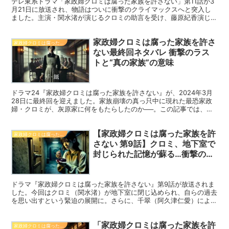
テレ東系ドラマ「家政婦クロミは腐った家族を許さない」第11話が3
月21日に放送され、物語はついに衝撃のクライマックスへと突入し
ました。主演・関水渚が演じるクロミの助言を受け、藤原紀香演じる
主人公・翠が家族の崩壊と向き合う姿が描かれ、視聴者の間で話題沸
騰です。この記事では、第11話の展開や登場人物の関係性、次回最終
家政婦クロミは腐った家族を許さ
回への見どころを徹底解説します。ネタバレを含みますのでご注意く
家政婦クロミは腐った家族を許さない
ださい。
ない最終回ネタバレ 衝撃のラス
トと“真の家族”の意味
ドラマ24『家政婦クロミは腐った家族を許さない』が、2024年3月
28日に最終回を迎えました。家族崩壊の真っ只中に現れた最恐家政
婦・クロミが、灰原家に何をもたらしたのか──。この記事では、最
終回のネタバレを含みながら、クロミの本当の目的や衝撃的なラスト
の意味について深掘りしていきます。
【家政婦クロミは腐った家族を許
家政婦クロミは腐った家族を許さない
さない 第9話】クロミ、地下室で
封じられた記憶が蘇る…衝撃の展
開をネタバレ解説
ドラマ『家政婦クロミは腐った家族を許さない』第9話が放送されま
した。今回はクロミ（関水渚）が地下室に閉じ込められ、自らの過去
を思い出すという緊迫の展開に。さらに、千翠（阿久津仁愛）による
暴力の事実が発覚し、灰原家の闇が一層深まります。この記事では、
第9話のストーリーを振り返りながら、視聴者の反応や今後の展開に
「家政婦クロミは腐った家族を許
ついて考察します。
家政婦クロミは腐った家族を許さない