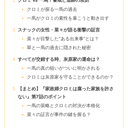
クロミ vs 一馬！警戒と追跡の攻防
クロミが探る一馬の過去
一馬がクロミの素性を暴こうと動き出す
スナックの女性・菜々が語る衝撃の証言
菜々が目撃した“ある出来事”とは？
翠と一馬の過去に隠された秘密
すべてが交錯する時、灰原家の運命は？
一馬の真の狙いがついに明かされる
クロミは灰原家を守ることができるのか？
【まとめ】『家政婦クロミは腐った家族を許さ
ない』第7話のポイント
一馬の策略とクロミの対決が本格化
菜々の証言が事件の鍵を握る？