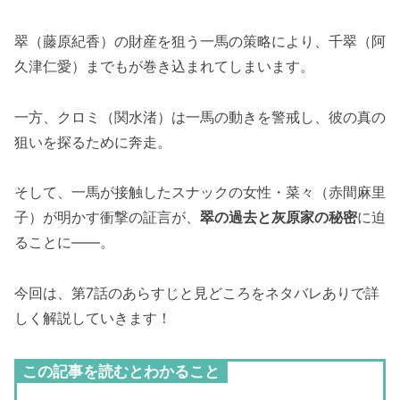
翠（藤原紀香）の財産を狙う一馬の策略により、千翠（阿
久津仁愛）までもが巻き込まれてしまいます。
一方、クロミ（関水渚）は一馬の動きを警戒し、彼の真の
狙いを探るために奔走。
そして、一馬が接触したスナックの女性・菜々（赤間麻里
子）が明かす衝撃の証言が、
翠の過去と灰原家の秘密
に迫
ることに――。
今回は、第7話のあらすじと見どころをネタバレありで詳
しく解説していきます！
この記事を読むとわかること