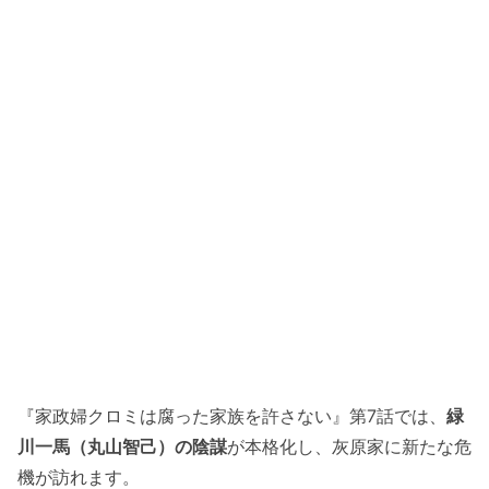
『家政婦クロミは腐った家族を許さない』第7話では、
緑
川一馬（丸山智己）の陰謀
が本格化し、灰原家に新たな危
機が訪れます。