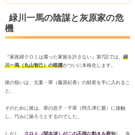
緑川一馬の陰謀と灰原家の危
機
『家政婦クロミは腐った家族を許さない』第7話では、
緑
川一馬（丸山智己）の暗躍
がついに本格化します。
彼の狙いは、元妻・翠（藤原紀香）の財産を手に入れるこ
と。
そのために彼は、翠の息子・千翠（阿久津仁愛）に接触
し、巧みに操ろうとするのでした。
しかし、
クロミ（関水渚）がこの不穏な動きを察知
し、灰