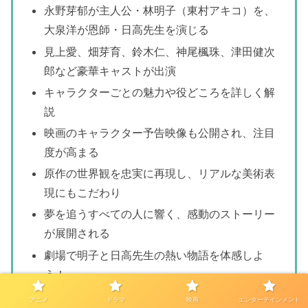
永野芽郁が主人公・林明子（東村アキコ）を、
大泉洋が恩師・日高先生を演じる
見上愛、畑芽育、鈴木仁、神尾楓珠、津田健次
郎など豪華キャストが出演
キャラクターごとの魅力や役どころを詳しく解
説
映画のキャラクター予告映像も公開され、注目
度が高まる
原作の世界観を忠実に再現し、リアルな美術表
現にもこだわり
夢を追うすべての人に響く、感動のストーリー
が展開される
劇場で明子と日高先生の熱い物語を体感しよ
う！
アニメ
ドラマ
映画
エンターテインメント