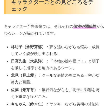
キャラクターごとの見どころをチ
ェック
キャラクター予告映像では、それぞれの
個性や関係性
が伝
わるシーンが描かれています。
林明子（永野芽郁）
：夢を追いながらも悩み、成長
していく姿が映し出される。
日高先生（大泉洋）
：「本物の絵を描け！」と明子
を厳しく指導する迫力のあるシーン。
北見（見上愛）
：クールな表情の奥にある、密かな
努力と葛藤。
佐藤（畑芽育）
：無邪気ながらも、明子に影響を与
える重要な役どころ。
今ちゃん（鈴木仁）
：ヤンキーながら美術の才能を