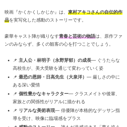
映画『かくかくしかじか』は、
東村アキコさんの自伝的作
品
を実写化した感動のストーリーです。
豪華キャスト陣が織りなす
青春と芸術の物語
は、原作ファ
ンのみならず、多くの観客の心を打つことでしょう。
📌
主人公・林明子（永野芽郁）の成長
— ぐうたらな
高校生が、美大受験を通じて変わっていく姿
📌
最恐の恩師・日高先生（大泉洋）
— 厳しさの中に
ある深い愛情
📌
個性豊かなキャラクター
— クラスメイトや後輩、
家族との関係性がリアルに描かれる
📌
リアルな美術表現
— 俳優陣が本格的なデッサン指
導を受け、映像に臨場感をプラス