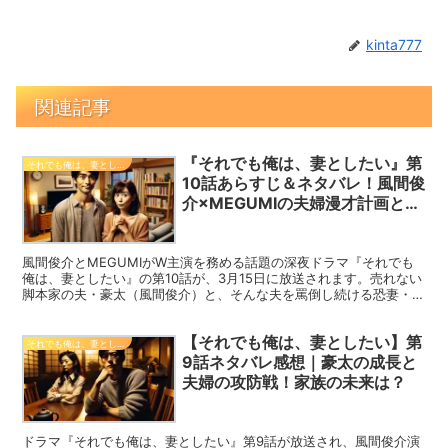
kinta777
関連記事
『それでも俺は、妻としたい』第
それでも俺は、妻としたい
10話あらすじ＆ネタバレ！風間俊
介×MEGUMIの夫婦漫才計画と
は？
風間俊介とMEGUMIがW主演を務める話題の深夜ドラマ『それでも
俺は、妻としたい』の第10話が、3月15日に放送されます。売れない
脚本家の夫・豪太（風間俊介）と、そんな夫を罵倒し続ける恐妻・チ
カ（MEGUMI）の“夫婦性活エンターテインメント”もいよいよ佳境
に。今回は、二人がなんと「夫婦漫才コンビを結成」！？ 果たして
【それでも俺は、妻としたい】第
その真意とは？ 第10話のあらすじを詳しく紹介します。
それでも俺は、妻としたい
9話ネタバレ感想｜豪太の成長と
夫婦の攻防戦！家族の未来は？
ドラマ『それでも俺は、妻としたい』第9話が放送され、風間俊介演