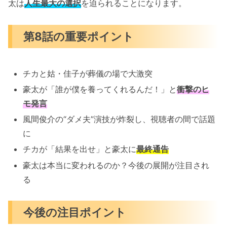
太は
人生最大の選択
を迫られることになります。
第8話の重要ポイント
チカと姑・佳子が葬儀の場で大激突
豪太が「誰が僕を養ってくれるんだ！」と
衝撃のヒ
モ発言
風間俊介の“ダメ夫”演技が炸裂し、視聴者の間で話題
に
チカが「結果を出せ」と豪太に
最終通告
豪太は本当に変われるのか？今後の展開が注目され
る
今後の注目ポイント