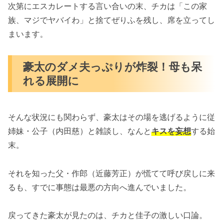
次第にエスカレートする言い合いの末、チカは「この家
族、マジでヤバイわ」と捨てぜりふを残し、席を立ってし
まいます。
豪太のダメ夫っぷりが炸裂！母も呆
れる展開に
そんな状況にも関わらず、豪太はその場を逃げるように従
姉妹・公子（内田慈）と雑談し、なんと
キスを妄想
する始
末。
それを知った父・作郎（近藤芳正）が慌てて呼び戻しに来
るも、すでに事態は最悪の方向へ進んでいました。
戻ってきた豪太が見たのは、チカと佳子の激しい口論。