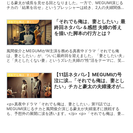
じる豪太が成長を見せる回となりました。一方で、MEGUMI演じる
チカの「結果を出せ」というプレッシャーは続き、2人の夫婦関係は
依然として緊迫しています。今回は、豪太の奮闘、息子・太郎の成
長、チカとの関係の行方について詳しく解説します！
「それでも俺は、妻としたい」最
それでも俺は、妻としたい
終回ネタバレ＆感想 夫婦の答え
を描いた脚本の行方とは？
風間俊介とMEGUMIがW主演を務める真夜中ドラマ「それでも俺
は、妻としたい」が、ついに最終回を迎えました。「妻としたい夫」
と「夫としたくない妻」というズレた夫婦の“性”活をテーマに、笑い
とリアルが交錯するストーリーは、多くの共感と議論を呼びました。
最終回では、豪太が“チカの本心”に触れ、脚本にその想いを込める展
【11話ネタバレ】MEGUMIの号
開に。この記事では、ドラマ最終話の内容と共に、作品が描いた夫婦
それでも俺は、妻としたい
愛の結末を深掘りしていきます。
泣に涙…「それでも俺は、妻とし
たい」チカと豪太の夫婦漫才が迎
えた衝撃の結末
<p>真夜中ドラマ「それでも俺は、妻としたい」第11話では、
MEGUMI演じるチカと風間俊介演じる豪太が夫婦漫才に挑戦する
も、予想外の展開に涙を誘います。</p> <p>「それでも俺は、妻と
したい」11話の感動シーンや、夫婦の絆が試される場面、そしてクラ
イマックス直前の重要な伏線までを徹底解説。</p> <p>チカの号泣
に秘められた本音、豪太の覚悟の変化など、感情の揺れをリアルに描
いた本作の見どころをネタバレを含めて紹介します。</p>