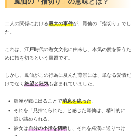
鳳仙の「指切り」の意味とは？
二人の関係における
最大の事件
が、鳳仙の「指切り」でし
た。
これは、江戸時代の遊女文化に由来し、本気の愛を誓うた
めに指を切るという風習です。
しかし、鳳仙がこの行為に及んだ背景には、単なる愛情だ
けでなく
絶望と狂気
も含まれていました。
羅漢が戦に出ることで
消息を絶った
。
それを「見捨てられた」と感じた鳳仙は、精神的に
追い詰められる。
彼女は
自分の小指を切断
し、それを羅漢に送りつけ