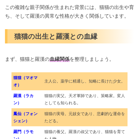
この複雑な親子関係が生まれた背景には、猫猫の出生や育
ち、そして羅漢の異常な性格が大きく関係しています。
猫猫の出生と羅漢との血縁
まず、猫猫と羅漢の
血縁関係
を整理しましょう。
猫猫（マオマ
主人公。薬学に精通し、知略に長けた少女。
オ）
羅漢（ラカ
猫猫の実父。天才軍師であり、策略家。変人
ン）
としても知られる。
鳳仙（フォン
猫猫の実母。元妓女であり、悲劇的な運命を
シェン）
たどる。
羅門（ラモ
猫猫の養父。羅漢の叔父であり、猫猫を育て
ン）
た人物。