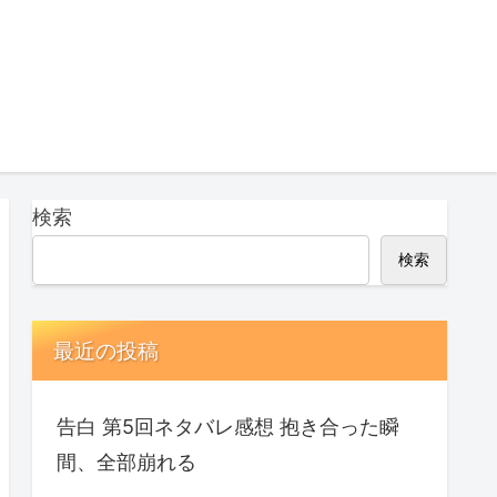
検索
検索
最近の投稿
告白 第5回ネタバレ感想 抱き合った瞬
間、全部崩れる