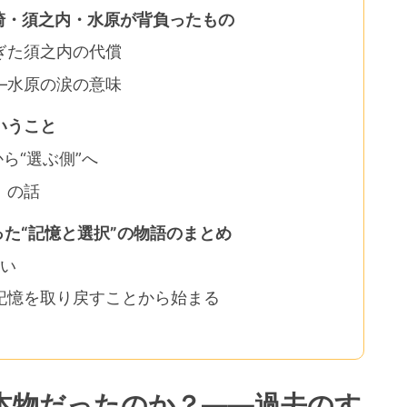
崎・須之内・水原が背負ったもの
ぎた須之内の代償
―水原の涙の意味
いうこと
ら“選ぶ側”へ
」の話
った“記憶と選択”の物語のまとめ
ない
記憶を取り戻すことから始まる
で本物だったのか？――過去のす