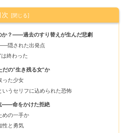
目次
のか？――過去のすり替えが生んだ悲劇
――隠された出発点
”は終わった
だの“生き残る女”か
取った少女
というセリフに込められた恐怖
抗――命をかけた拒絶
ための一手か
知性と勇気