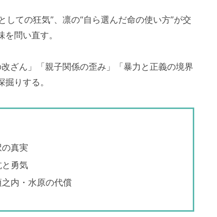
としての狂気”、凛の“自ら選んだ命の使い方”が交
味を問い直す。
の改ざん」「親子関係の歪み」「暴力と正義の境界
深掘りする。
択の真実
抗と勇気
須之内・水原の代償