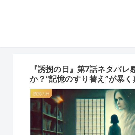
『誘拐の日』第7話ネタバレ
か？“記憶のすり替え”が暴く
誘拐の日