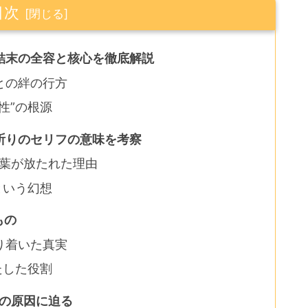
目次
結末の全容と核心を徹底解説
との絆の行方
性”の根源
祈りのセリフの意味を考察
言葉が放たれた理由
という幻想
もの
り着いた真実
たした役割
劇の原因に迫る