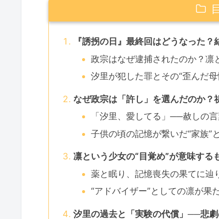
『誘拐の日』最終回はどうなった？
政宗はなぜ逮捕されたのか？凛
汐里が犯した罪とその“歪んだ母
なぜ政宗は「許し」を選んだのか？
「汐里、愛してる」──赦しの
子供の頃の記憶が繋いだ“家族”
凛という少女の“目覚め”が意味する
薬と眠り、記憶喪失の果てに辿
“アドバイザー”としての凛が果
汐里の過去と「実験の代償」──悲