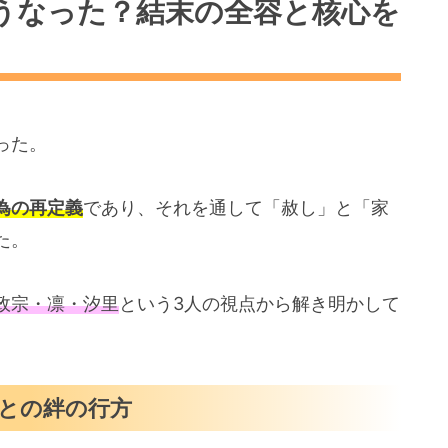
うなった？結末の全容と核心を
った。
為の再定義
であり、それを通して「赦し」と「家
た。
政宗・凛・汐里
という3人の視点から解き明かして
との絆の行方