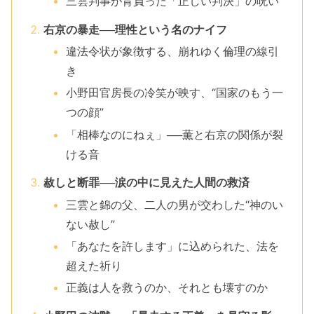
三雲判事が背負った「正しい判決」の呪い
右京の暴走──理性という名のナイフ
違法令状が象徴する、崩れゆく倫理の線引
き
小野田官房長の冷笑が映す、“国家のもう一
つの顔”
「相棒なのにねぇ」──薫と右京の関係が裂
ける音
赦しと断罪──涙の中に見えた人間の救済
三雲と錦の父、二人の男が交わした“神のい
ない赦し”
「あなたを許します」に込められた、法を
超えた祈り
正義は人を救うのか、それとも壊すのか