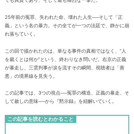
でも異質であり、そして最も痛烈な一撃だ。
25年前の冤罪、失われた命、壊れた人生──そして「正
義」という名の暴力。その全てが一つの法廷で、静かに崩
れ落ちていく。
この回で描かれたのは、単なる事件の真相ではなく、“人
を裁くとは何か”という、終わりなき問いだ。右京の正義
が暴走し、三雲判事が涙を流すその瞬間、視聴者は「善
悪」の境界線を見失う。
この記事では、3つの視点──冤罪の構造、正義の暴走、そ
して赦しの意味──から『黙示録』を紐解いていく。
この記事を読むとわかること