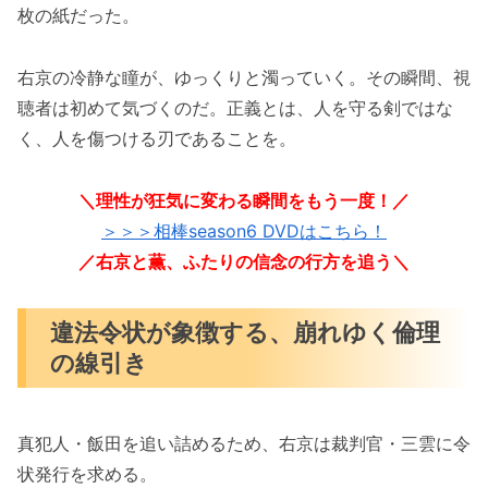
枚の紙だった。
右京の冷静な瞳が、ゆっくりと濁っていく。その瞬間、視
聴者は初めて気づくのだ。正義とは、人を守る剣ではな
く、人を傷つける刃であることを。
＼理性が狂気に変わる瞬間をもう一度！／
＞＞＞相棒season6 DVDはこちら！
／右京と薫、ふたりの信念の行方を追う＼
違法令状が象徴する、崩れゆく倫理
の線引き
真犯人・飯田を追い詰めるため、右京は裁判官・三雲に令
状発行を求める。