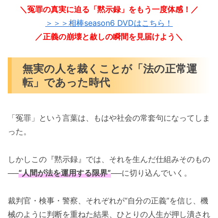
＼冤罪の真実に迫る「黙示録」をもう一度体感！／
＞＞＞相棒season6 DVDはこちら！
／正義の崩壊と赦しの瞬間を見届けよう＼
無実の人を裁くことが「法の正常運
転」であった時代
「冤罪」という言葉は、もはや社会の常套句になってしま
った。
しかしこの『黙示録』では、それを生んだ仕組みそのもの
──
“人間が法を運用する限界”
──に切り込んでいく。
裁判官・検事・警察、それぞれが“自分の正義”を信じ、機
械のように判断を重ねた結果、ひとりの人生が押し潰され