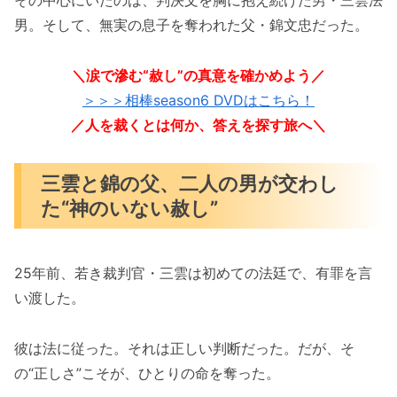
その中心にいたのは、判決文を胸に抱え続けた男・三雲法
男。そして、無実の息子を奪われた父・錦文忠だった。
＼涙で滲む“赦し”の真意を確かめよう／
＞＞＞相棒season6 DVDはこちら！
／人を裁くとは何か、答えを探す旅へ＼
三雲と錦の父、二人の男が交わし
た“神のいない赦し”
25年前、若き裁判官・三雲は初めての法廷で、有罪を言
い渡した。
彼は法に従った。それは正しい判断だった。だが、そ
の“正しさ”こそが、ひとりの命を奪った。