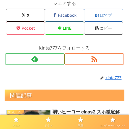
シェアする
X
Facebook
はてブ
Pocket
LINE
コピー
kinta777をフォローする
kinta777
関連記事
弱いヒーロー class2 スホ徹底解
弱いヒーロー
説！感動の復活と絆の強さ
アニメ
ドラマ
映画
エンターテインメント