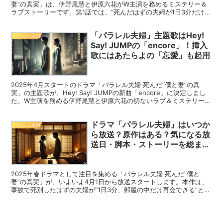
妻”の真実」は、伊野尾慧と伊原六花がW主演を務めるミステリー＆
ラブストーリーです。第1話では、“死んだはずの夫婦が1日3分だけ再
会できる”という制約付きの奇跡を通して、「本当に死んだのは誰な
のか」「なぜ死んだのか」という2つの真相を追うスリリングな展開
「パラレル夫婦」主題歌はHey!
が描かれました。この記事では、「パラレル夫婦」第1話のネタバレ
パラレル夫婦
を含むあらすじ解説と見どころ、さらに視聴者の気になるポイントま
Say! JUMPの「encore」！挿入
で徹底解説します。
歌にはあたらよの「忘愛」も起用
2025年4月スタートのドラマ「パラレル夫婦 死んだ“僕と妻”の真
実」の主題歌が、Hey! Say! JUMPの新曲「encore」に決定しまし
た。W主演を務める伊野尾慧と伊原六花の切ないラブ＆ミステリーに
寄り添うような、“パラレル・ラブソング”として話題を集めていま
す。さらに、挿入歌にはバンド「あたらよ」の新曲「忘愛」が起用さ
ドラマ「パラレル夫婦」はいつか
れ、ドラマの世界観を音楽面からも鮮やかに彩ります。本記事では、
パラレル夫婦
主題歌・挿入歌の魅力や歌詞の意味、アーティストの背景まで詳しく
ら放送？原作はある？気になる放
紹介します。
送日・脚本・ストーリーを総まと
め！
2025年春ドラマとして注目を集める「パラレル夫婦 死んだ“僕と
妻”の真実」が、いよいよ4月1日から放送スタートします。本作は、
事故で死別したはずの夫婦が“1日3分、部屋の中だけ再会できる”とい
う奇跡のもと、死の真相や不倫の過去に向き合うラブ＆ミステリード
ラマです。気になる「放送はいつから？」「原作はあるの？」「どん
な内容？」といった疑問に対し、この記事で徹底解説していきます。