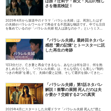
は誰？辻莉子・叔父・丸山の怪し
さを徹底検証！
2025年4月から放送中のドラマ「パラレル夫婦」は、死別したはず
の夫婦がパラレルワールドで再会する不思議な物語です。中でも注目
を集めているのが「パラレル夫婦 犯人は誰なのか？」というミステ
リー要素です。本記事では、辻莉子、叔父の刑事・実、バーテンダー
の丸山といった怪しい登場人物たちの行動や伏線から、真犯人像を徹
『パラレル夫婦』最終回ネタバレ
底考察していきます。
パラレル夫婦
感想 “愛の記憶”とトースターに託
した再生の奇跡
1日3分だけ、亡き妻と再会できるなら、あなたは何を語り、何を抱
きしめるだろう。『パラレル夫婦』は、そんな切なくも美しい“制約
つきの奇跡”を通して、夫婦の愛と記憶、そして選択を描いてきた。
最終回では、幹太となつめが「もう一度会いたい」という想いを胸
に、それぞれのやり方で奇跡を取り戻そうとする。壊れたトースタ
「パラレル夫婦」第1話ネタバレ
ー、過去と未来、そして時間11時22分にすべてをかけた2人の姿に、
パラレル夫婦
視聴者の涙が止まらない。
解説！衝撃の展開 死んだのは夫
か妻か？交錯する2つの真実
2025年4月にスタートした火曜ドラマ「パラレル夫婦 死んだ“僕と