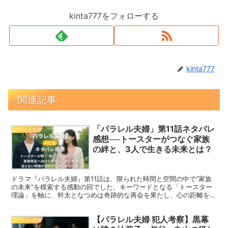
kinta777をフォローする
kinta777
関連記事
「パラレル夫婦」第11話ネタバレ
パラレル夫婦
感想──トースターがつなぐ家族
の絆と、3人で生きる未来とは？
ドラマ『パラレル夫婦』第11話は、限られた時間と空間の中で“家族
の未来”を模索する感動の回でした。キーワードとなる「トースター
理論」を軸に、幹太となつめは奇跡的な再会を果たし、心の距離を縮
めていきます。一方で「ミックス時間の減少」という残酷な現実も迫
る中、幹太の“本当の決意”が試されることに──。この記事では、第
【パラレル夫婦 犯人考察】黒幕
11話の展開を丁寧に振り返りながら、作品に込められた制作陣の想い
パラレル夫婦
とともに、家族再生への道筋を深掘りします。