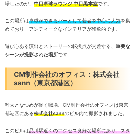
場したのが、
中目卓球ラウンジ 中目黒本室
です。
この場所は
卓球ができるバーとして若者を中心に人気
を集
めており、アンティークなインテリアが印象的です。
遊び心ある演出とストーリーの転換点が交差する、
重要な
シーンが撮影された場所
です。
CM制作会社のオフィス：株式会社
sann（東京都港区）
幹太となつめが働く職場、CM制作会社のオフィスは東京
都港区にある
株式会社sann
のビル内で撮影されました。
このビルは
品川駅近くのアクセス良好な場所にあり、スタ