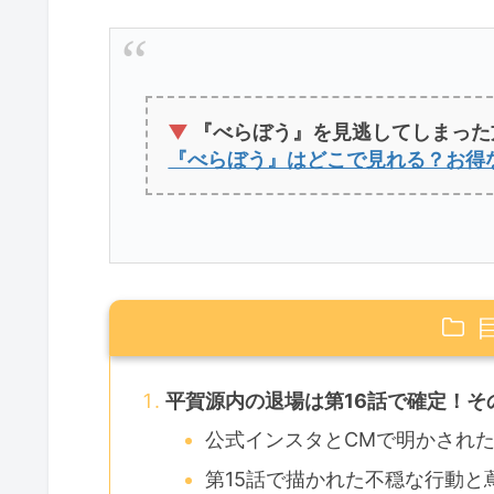
▼
『べらぼう』を見逃してしまった
『べらぼう』はどこで見れる？お得
平賀源内の退場は第16話で確定！そ
公式インスタとCMで明かされ
第15話で描かれた不穏な行動と