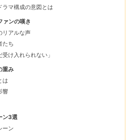
ドラマ構成の意図とは
ファンの嘆き
のリアルな声
者たち
だ受け入れられない」
の重み
とは
影響
ーン3選
シーン