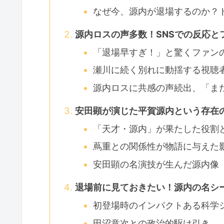
なぜ今、源内が退場するのか？
源内ロスの声多数！SNSでの反応と
「退場早すぎ！」と驚くファン
瀬川に続く別れに動揺する視聴
源内ロスに共感の声続出、「ま
安田顕が演じた平賀源内という存在
「天才・源内」が果たした役割
蔦重との関係性が物語に与えた
安田顕の名演技が生んだ源内像
退場前に見ておきたい！源内の名シ
初登場時のインパクトある科学
田沼意次との政治的駆け引き