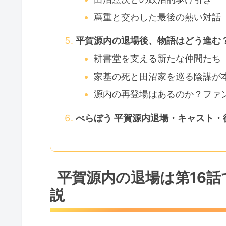
蔦重と交わした最後の熱い対話
平賀源内の退場後、物語はどう進む
耕書堂を支える新たな仲間たち
家基の死と田沼家を巡る陰謀が
源内の再登場はあるのか？ファ
べらぼう 平賀源内退場・キャスト・
平賀源内の退場は第16
説