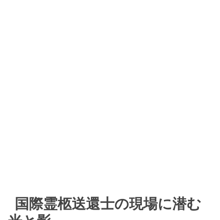
国際霊柩送還士の現場に潜む