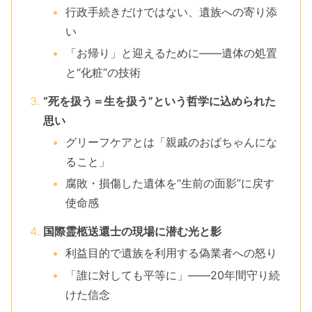
行政手続きだけではない、遺族への寄り添
い
「お帰り」と迎えるために――遺体の処置
と“化粧”の技術
“死を扱う＝生を扱う”という哲学に込められた
思い
グリーフケアとは「親戚のおばちゃんにな
ること」
腐敗・損傷した遺体を“生前の面影”に戻す
使命感
国際霊柩送還士の現場に潜む光と影
利益目的で遺族を利用する偽業者への怒り
「誰に対しても平等に」――20年間守り続
けた信念