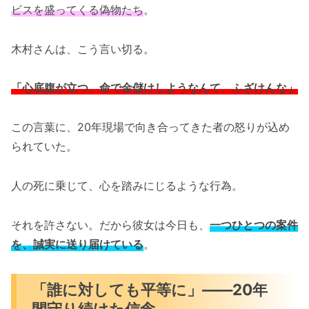
ビスを盛ってくる偽物たち
。
木村さんは、こう言い切る。
「心底腹が立つ。命で金儲けしようなんて、ふざけんな」
この言葉に、20年現場で向き合ってきた者の怒りが込め
られていた。
人の死に乗じて、心を踏みにじるような行為。
それを許さない。だから彼女は今日も、
一つひとつの案件
を、誠実に送り届けている
。
「誰に対しても平等に」――20年
間守り続けた信念