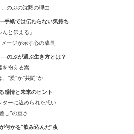
と、のぶの沈黙の理由
──手紙では伝わらない気持ち
ゃんと伝える」
イメージが示す心の成長
嵩”──のぶが選ぶ生き方とは？
藤を抱える嵩
“愛”か“共闘”か
宿る感情と未来のヒント
ッターに込められた想い
差し”の重さ
が何かを“飲み込んだ”夜