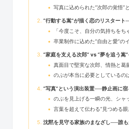
写真に込められた“次郎の覚悟”
“行動する嵩”が描く恋のリスタート
「今度こそ、自分の気持ちをち
卒業制作に込めた“自由と愛”の
“家庭を支える次郎” vs “夢を追う
真面目で堅実な次郎、情熱と葛
のぶが本当に必要としているのは、
“写真”という演出装置──静止画に
のぶを見上げる一瞬の光、シャ
言葉を超えて伝わる“見つめる眼
沈黙を見守る家族のまなざし──誰も