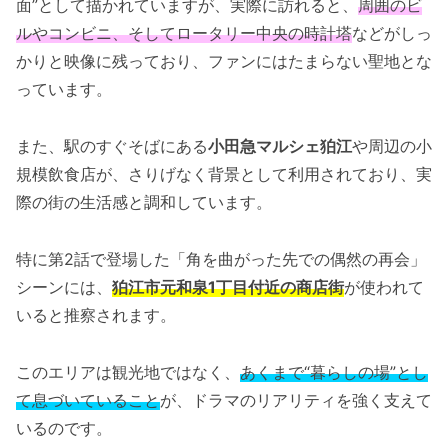
面”として描かれていますが、実際に訪れると、
周囲のビ
ルやコンビニ、そしてロータリー中央の時計塔
などがしっ
かりと映像に残っており、ファンにはたまらない聖地とな
っています。
また、駅のすぐそばにある
小田急マルシェ狛江
や周辺の小
規模飲食店が、さりげなく背景として利用されており、実
際の街の生活感と調和しています。
特に第2話で登場した「角を曲がった先での偶然の再会」
シーンには、
狛江市元和泉1丁目付近の商店街
が使われて
いると推察されます。
このエリアは観光地ではなく、
あくまで“暮らしの場”とし
て息づいていること
が、ドラマのリアリティを強く支えて
いるのです。