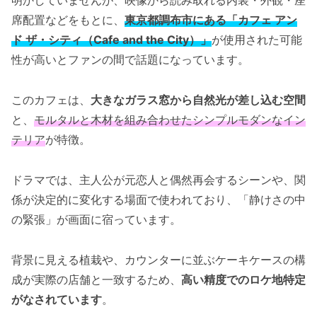
明かしていませんが、映像から読み取れる内装・外観・座
席配置などをもとに、
東京都調布市にある「カフェ アン
ド ザ・シティ（Cafe and the City）」
が使用された可能
性が高いとファンの間で話題になっています。
このカフェは、
大きなガラス窓から自然光が差し込む空間
と、
モルタルと木材を組み合わせたシンプルモダンなイン
テリア
が特徴。
ドラマでは、主人公が元恋人と偶然再会するシーンや、関
係が決定的に変化する場面で使われており、「静けさの中
の緊張」が画面に宿っています。
背景に見える植栽や、カウンターに並ぶケーキケースの構
成が実際の店舗と一致するため、
高い精度でのロケ地特定
がなされています
。