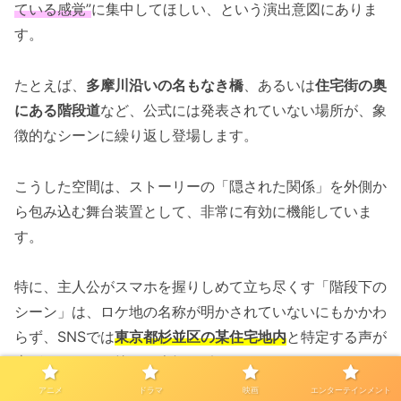
ている感覚”
に集中してほしい、という演出意図にありま
す。
たとえば、
多摩川沿いの名もなき橋
、あるいは
住宅街の奥
にある階段道
など、公式には発表されていない場所が、象
徴的なシーンに繰り返し登場します。
こうした空間は、ストーリーの「隠された関係」を外側か
ら包み込む舞台装置として、非常に有効に機能していま
す。
特に、主人公がスマホを握りしめて立ち尽くす「階段下の
シーン」は、ロケ地の名称が明かされていないにもかかわ
らず、SNSでは
東京都杉並区の某住宅地内
と特定する声が
上がっており、静かな人気スポットとなっています。
アニメ
ドラマ
映画
エンターテインメント