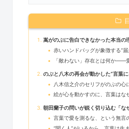
嵩がのぶに告白できなかった本当の
赤いハンドバッグが象徴する“届
「敵わない」存在とは何か――
のぶと八木の再会が動かした“言葉に
八木信之介のセリフがのぶの心
絵が心を動かすのに、言葉はな
朝田蘭子の問いが鋭く切り込む「な
言葉で愛を測るな、という無言
“聞く人”がいるから、言葉は生