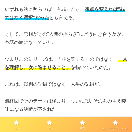
いずれも法に照らせば「有罪」だが、
視点を変えれば“罪
ではなく選択”だった
とも言える。
そして、忠相がその“人間の揺らぎ”にどう向き合うかが、
各話の軸になっていた。
つまりこのシリーズは、「罪を罰する」のではなく、
「人
を理解し、次に進ませること」
を描いていたのだ。
これは、裁判の記録ではなく、人生の記録だ。
最終回でそのテーマは極まり、ついに“法”そのものさえ曖
昧になる決断が下された。
でもそこには、
ルールよりも、魂に触れようとする意志
が
アニメ
ドラマ
映画
エンターテインメント