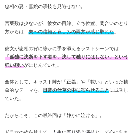
忠相の妻・雪絵の演技も見逃せない。
言葉数は少ないが、彼女の目線、立ち位置、間合いのとり
方からは、
夫への信頼と哀しみの両方が感じ取れた
。
彼女が忠相の背に静かに手を添えるラストシーンでは、
「孤独に決断を下す者を、決して独りにはしない」という
強い想い
がにじんでいた。
全体として、キャスト陣が「正義」や「救い」といった抽
象的なテーマを、
日常の仕草の中に宿らせること
に成功し
ていた。
だからこそ、この最終回は「静かに泣ける」。
ドラマの枠を越えて、
人生に寄り添う演技
として心に刻ま