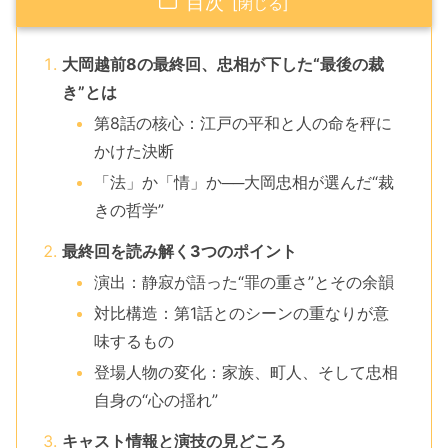
目次
大岡越前8の最終回、忠相が下した“最後の裁
き”とは
第8話の核心：江戸の平和と人の命を秤に
かけた決断
「法」か「情」か──大岡忠相が選んだ“裁
きの哲学”
最終回を読み解く3つのポイント
演出：静寂が語った“罪の重さ”とその余韻
対比構造：第1話とのシーンの重なりが意
味するもの
登場人物の変化：家族、町人、そして忠相
自身の“心の揺れ”
キャスト情報と演技の見どころ