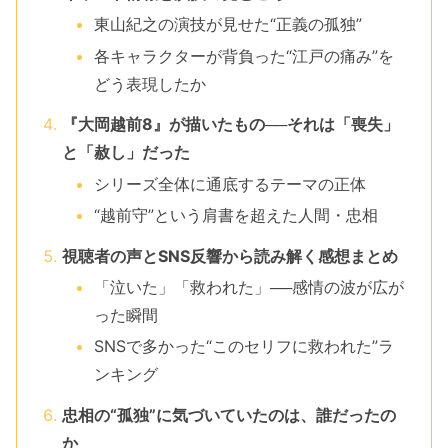
東山紀之の演技が見せた“正義の孤独”
各キャラクターが背負った“江戸の痛み”を
どう表現したか
『大岡越前8』が描いたもの──それは「喪失」
と「赦し」だった
シリーズ全体に通底するテーマの正体
“越前守”という肩書を超えた人間・忠相
視聴者の声とSNS反響から読み解く感想まとめ
「泣いた」「救われた」──感情の波が広が
った瞬間
SNSで多かった“このセリフに救われた”ラ
ンキング
忠相の“孤独”に気づいていたのは、誰だったの
か