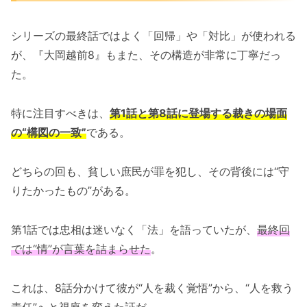
シリーズの最終話ではよく「回帰」や「対比」が使われる
が、『大岡越前8』もまた、その構造が非常に丁寧だっ
た。
特に注目すべきは、
第1話と第8話に登場する裁きの場面
の“構図の一致”
である。
どちらの回も、貧しい庶民が罪を犯し、その背後には“守
りたかったもの”がある。
第1話では忠相は迷いなく「法」を語っていたが、
最終回
では“情”が言葉を詰まらせた
。
これは、8話分かけて彼が“人を裁く覚悟”から、“人を救う
責任”へと視座を変えた証だ。