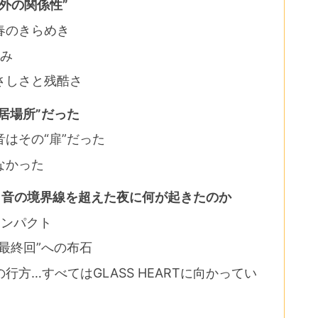
外の関係性”
春のきらめき
挟み
さしさと残酷さ
居場所”だった
はその“扉”だった
なかった
と音の境界線を超えた夜に何が起きたのか
インパクト
最終回”への布石
方…すべてはGLASS HEARTに向かってい