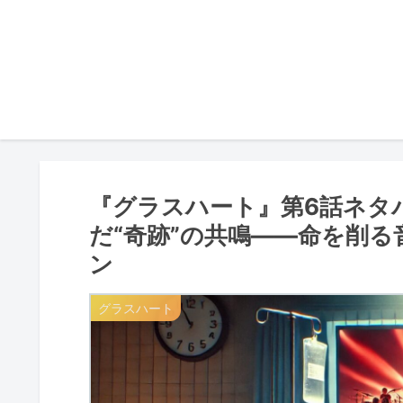
『グラスハート』第6話ネタ
だ“奇跡”の共鳴——命を削
ン
グラスハート