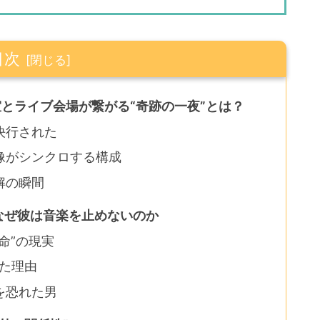
目次
とライブ会場が繋がる“奇跡の一夜”とは？
決行された
像がシンクロする構成
解の瞬間
なぜ彼は音楽を止めないのか
命”の現実
した理由
を恐れた男