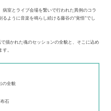
、病室とライブ会場を繋いで行われた異例のコラ
削るように音楽を鳴らし続ける藤谷の“覚悟”でし
話で描かれた魂のセッションの全貌と、そこに込め
ます。
出の全貌
の布石