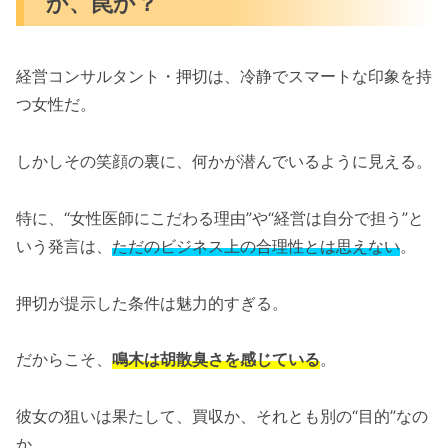
か、罠か？
経営コンサルタント・押切は、冷静でスマートな印象を持
つ女性だ。
しかしその笑顔の裏に、何かが潜んでいるように見える。
特に、“女性医師にこだわる理由”や“経営は自分で担う”と
いう発言は、
ただのビジネス上の合理性とは思えない
。
押切が提示した条件は魅力的すぎる。
だからこそ、
鳴木は胡散臭さを感じている
。
彼女の狙いは果たして、買収か、それとも別の“目的”なの
か。