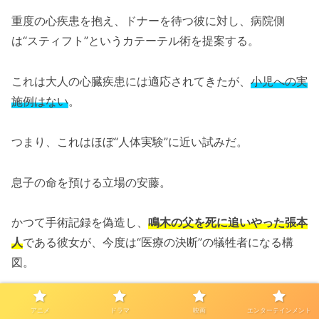
重度の心疾患を抱え、ドナーを待つ彼に対し、病院側
は“スティフト”というカテーテル術を提案する。
これは大人の心臓疾患には適応されてきたが、
小児への実
施例はない
。
つまり、これはほぼ“人体実験”に近い試みだ。
息子の命を預ける立場の安藤。
かつて手術記録を偽造し、
鳴木の父を死に追いやった張本
人
である彼女が、今度は“医療の決断”の犠牲者になる構
図。
皮肉では済まされない。
アニメ
ドラマ
映画
エンターテインメント