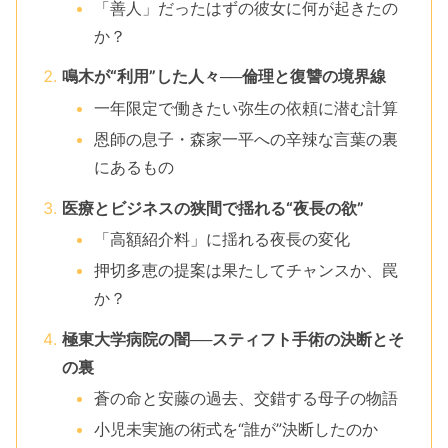
「善人」だったはずの彼女に何が起きたの
か？
鳴木が“利用”した人々──倫理と復讐の境界線
一年限定で働きたい弥生の依頼に潜む計算
恩師の息子・森家一平への辛辣な言葉の裏
にあるもの
医療とビジネスの狭間で揺れる“夜長の欲”
「高額紹介料」に揺れる夜長の変化
押切多恵の提案は果たしてチャンスか、罠
か？
極東大学病院の闇──スティフト手術の決断とそ
の裏
蒼の命と安藤の過去、交錯する母子の物語
小児未実施の術式を“誰が”決断したのか