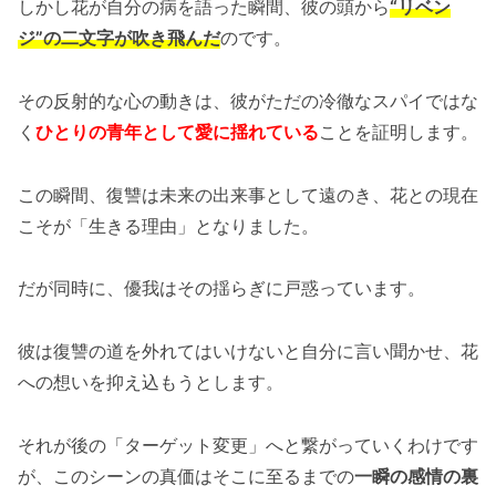
しかし花が自分の病を語った瞬間、彼の頭から
“リベン
ジ”の二文字が吹き飛んだ
のです。
その反射的な心の動きは、彼がただの冷徹なスパイではな
く
ひとりの青年として愛に揺れている
ことを証明します。
この瞬間、復讐は未来の出来事として遠のき、花との現在
こそが「生きる理由」となりました。
だが同時に、優我はその揺らぎに戸惑っています。
彼は復讐の道を外れてはいけないと自分に言い聞かせ、花
への想いを抑え込もうとします。
それが後の「ターゲット変更」へと繋がっていくわけです
が、このシーンの真価はそこに至るまでの
一瞬の感情の裏