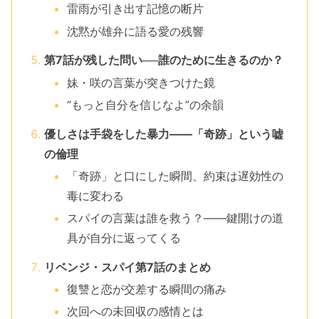
雷雨が引き出す記憶の断片
沈黙が雄弁に語る愛の残響
第7話が残した問い──誰のために生きるのか？
妹・咲の言葉が突きつけた鏡
“もっと自分を信じなよ”の余韻
優しさは手袋をした暴力——「奇跡」という嘘
の倫理
「奇跡」と口にした瞬間、約束は遅効性の
毒に変わる
スパイの言葉は誰を救う？——鍵開けの道
具が自分に返ってくる
リベンジ・スパイ第7話のまとめ
復讐と恋が交差する瞬間の痛み
次回への未回収の感情とは