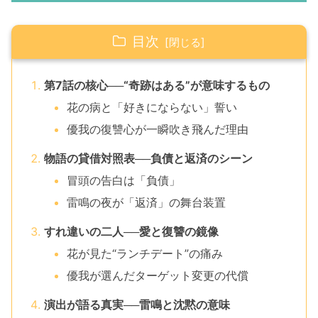
目次
第7話の核心──“奇跡はある”が意味するもの
花の病と「好きにならない」誓い
優我の復讐心が一瞬吹き飛んだ理由
物語の貸借対照表──負債と返済のシーン
冒頭の告白は「負債」
雷鳴の夜が「返済」の舞台装置
すれ違いの二人──愛と復讐の鏡像
花が見た“ランチデート”の痛み
優我が選んだターゲット変更の代償
演出が語る真実──雷鳴と沈黙の意味