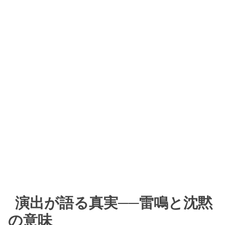
演出が語る真実──雷鳴と沈黙
の意味