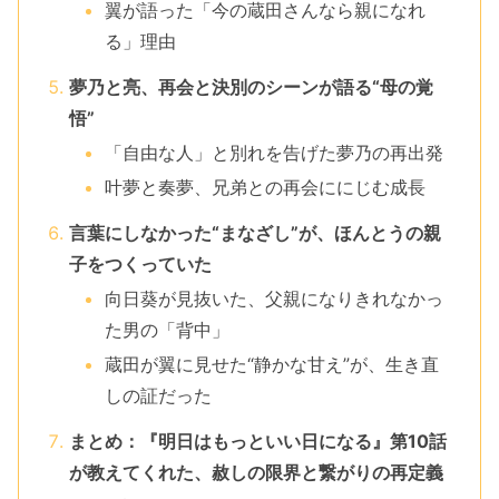
翼が語った「今の蔵田さんなら親になれ
る」理由
夢乃と亮、再会と決別のシーンが語る“母の覚
悟”
「自由な人」と別れを告げた夢乃の再出発
叶夢と奏夢、兄弟との再会ににじむ成長
言葉にしなかった“まなざし”が、ほんとうの親
子をつくっていた
向日葵が見抜いた、父親になりきれなかっ
た男の「背中」
蔵田が翼に見せた“静かな甘え”が、生き直
しの証だった
まとめ：『明日はもっといい日になる』第10話
が教えてくれた、赦しの限界と繋がりの再定義