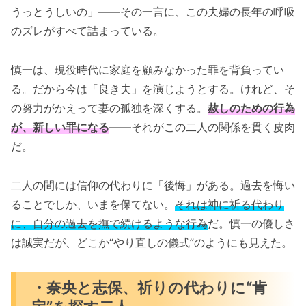
うっとうしいの」――その一言に、この夫婦の長年の呼吸
のズレがすべて詰まっている。
慎一は、現役時代に家庭を顧みなかった罪を背負ってい
る。だから今は「良き夫」を演じようとする。けれど、そ
の努力がかえって妻の孤独を深くする。
赦しのための行為
が、新しい罪になる
――それがこの二人の関係を貫く皮肉
だ。
二人の間には信仰の代わりに「後悔」がある。過去を悔い
ることでしか、いまを保てない。
それは神に祈る代わり
に、自分の過去を撫で続けるような行為
だ。慎一の優しさ
は誠実だが、どこか“やり直しの儀式”のようにも見えた。
・奈央と志保、祈りの代わりに“肯