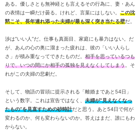
ある。優しさとも無神経とも言えるその行為に、妻・あん
の表情は一瞬だけ曇る。けれど、言葉にはしない。
この沈
黙こそ、長年連れ添った夫婦が最も深く突き当たる壁
だ。
渉は“いい人”だ。仕事も真面目、家庭にも暴力はない。だ
が、あんの心の奥に溜まった疲れは、彼の「いい人らし
さ」が積み重なってできたものだ。
相手を思っているつも
りで、いつの間にか相手の孤独を見えなくしてしまう
。そ
れがこの夫婦の悲劇だ。
そして、物語の冒頭に提示される「離婚まであと54日」
という数字。これは宣告ではなく、
夫婦が“見えなくなっ
たもの”を見直すための砂時計
だと思う。あと54日で何が
変わるのか、何も変わらないのか。答えはまだ、誰にもわ
からない。