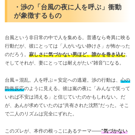
・渉の「台風の夜に人を呼ぶ」衝動
が象徴するもの
台風という非日常の中で人を集める。普通なら奇異に映る
行動だが、彼にとっては「人がいない静けさ」が怖かった
のだろう。
寂しさに気づかない男ほど、誰かを巻き込む
。
そしてそれが、妻にとっては耐えがたい“雑音”になる。
台風＝混乱。人を呼ぶ＝安定への逃避。渉の行動は、
心の
防衛反応
のように見える。彼は嵐の夜に「みんなで笑って
いれば不安は消える」と信じていたのかもしれない。だ
が、あんが求めていたのは“共有された沈黙”だった。そこ
で二人のリズムは完全にずれた。
このズレが、本作の根っこにあるテーマ――
“気づかない