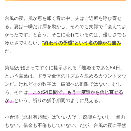
台風の夜。風が窓を叩く音の中、夫はご近所を呼び寄せ
る。妻は一瞬だけ眉を動かし、それでも笑顔で「会えてよ
かったです」と言う。そこに流れているのは、優しさでも
冷たさでもない、
“終わりの予感”という名の静かな痛み
だ。
第1話が始まってすぐに提示される「離婚まであと54日」
という言葉は、ドラマ全体のリズムを決めるカウントダウ
ンだ。けれどその数字は、破滅への刻限ではない。むし
ろ、それは
「この54日間で、もう一度誰かを信じ直せる
か」
という、祈りの猶予期間のように見える。
小倉渉（北村有起哉）は“いい人”だ。怒鳴らないし、暴力
もない。借金も不倫もしていない。だが、台風の夜に平然