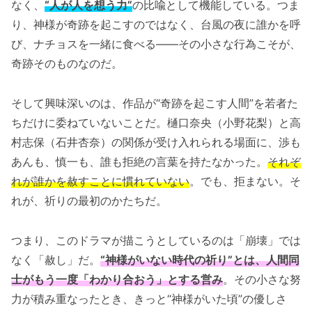
なく、
“人が人を想う力”
の比喩として機能している。つま
り、神様が奇跡を起こすのではなく、台風の夜に誰かを呼
び、ナチョスを一緒に食べる――その小さな行為こそが、
奇跡そのものなのだ。
そして興味深いのは、作品が“奇跡を起こす人間”を若者た
ちだけに委ねていないことだ。樋口奈央（小野花梨）と高
村志保（石井杏奈）の関係が受け入れられる場面に、渉も
あんも、慎一も、誰も拒絶の言葉を持たなかった。
それぞ
れが誰かを赦すことに慣れていない
。でも、拒まない。そ
れが、祈りの最初のかたちだ。
つまり、このドラマが描こうとしているのは「崩壊」では
なく「赦し」だ。
“神様がいない時代の祈り”とは、人間同
士がもう一度「わかり合おう」とする営み
。その小さな努
力が積み重なったとき、きっと“神様がいた頃”の優しさ