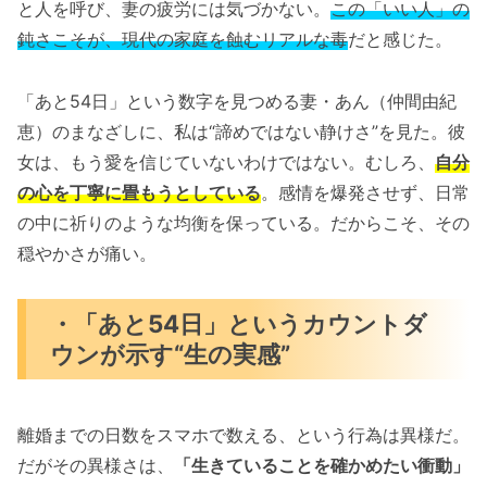
と人を呼び、妻の疲労には気づかない。
この「いい人」の
鈍さこそが、現代の家庭を蝕むリアルな毒
だと感じた。
「あと54日」という数字を見つめる妻・あん（仲間由紀
恵）のまなざしに、私は“諦めではない静けさ”を見た。彼
女は、もう愛を信じていないわけではない。むしろ、
自分
の心を丁寧に畳もうとしている
。感情を爆発させず、日常
の中に祈りのような均衡を保っている。だからこそ、その
穏やかさが痛い。
・「あと54日」というカウントダ
ウンが示す“生の実感”
離婚までの日数をスマホで数える、という行為は異様だ。
だがその異様さは、
「生きていることを確かめたい衝動」