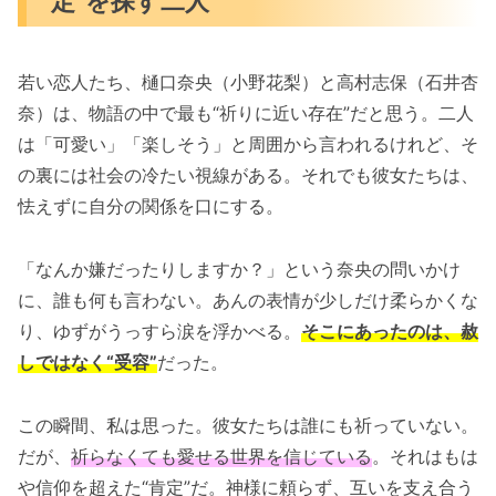
定”を探す二人
若い恋人たち、樋口奈央（小野花梨）と高村志保（石井杏
奈）は、物語の中で最も“祈りに近い存在”だと思う。二人
は「可愛い」「楽しそう」と周囲から言われるけれど、そ
の裏には社会の冷たい視線がある。それでも彼女たちは、
怯えずに自分の関係を口にする。
「なんか嫌だったりしますか？」という奈央の問いかけ
に、誰も何も言わない。あんの表情が少しだけ柔らかくな
り、ゆずがうっすら涙を浮かべる。
そこにあったのは、赦
しではなく“受容”
だった。
この瞬間、私は思った。彼女たちは誰にも祈っていない。
だが、
祈らなくても愛せる世界を信じている
。それはもは
や信仰を超えた“肯定”だ。神様に頼らず、互いを支え合う