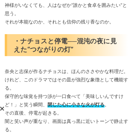
神様がいなくても、人はなぜか“誰かと食卓を囲みたい”と
思う。
それが本能なのか、それとも信仰の残り香なのか。
・ナチョスと停電──混沌の夜に見
えた“つながりの灯”
奈央と志保が作るナチョスは、ほんのささやかな料理だ。
けれど、このドラマではその皿が強烈な象徴として機能す
る。
保守的な味覚を持つ渉が一口食べて「美味しいんですけ
ど！」と笑う瞬間、
閉じた心に小さな火が灯る
。
その直後、停電が起きる。
闇と笑い声が重なり、画面は真っ黒に近いトーンで静止す
る。