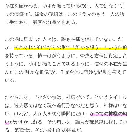
存在を確かめる。ゆずが撮っているのは、人ではなく“祈
りの痕跡”だ。彼女の視線は、このドラマのもう一人の語
り手であり、観客の分身でもある。
この場に集まった人々は、誰も神様を信じていない。だ
が、
それぞれが自分なりの形で「誰かを想う」という信仰
を持っている。慎一は償うように、奈央と志保は肯定し合
うように、ゆずは撮ることで祈るように。信仰の不在が生
んだこの“静かな群像”が、作品全体に奇妙な温度を与えて
いる。
だからこそ、『小さい頃は、神様がいて』というタイトル
は、過去形ではなく現在進行形なのだと思う。神様はいな
い。けれど、人が人を想う瞬間にだけ、
かつての神様の匂
い
がかすかに蘇る。その匂いを、誰もが無意識に探してい
る。第1話は、その“探す旅”の序章だ。