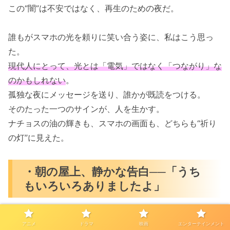
この“闇”は不安ではなく、再生のための夜だ。
誰もがスマホの光を頼りに笑い合う姿に、私はこう思っ
た。
現代人にとって、光とは「電気」ではなく「つながり」な
のかもしれない
。
孤独な夜にメッセージを送り、誰かが既読をつける。
そのたった一つのサインが、人を生かす。
ナチョスの油の輝きも、スマホの画面も、どちらも“祈り
の灯”に見えた。
・朝の屋上、静かな告白──「うち
もいろいろありましたよ」
翌朝、屋上でくつろぐ面々。
アニメ
ドラマ
映画
エンターテインメント