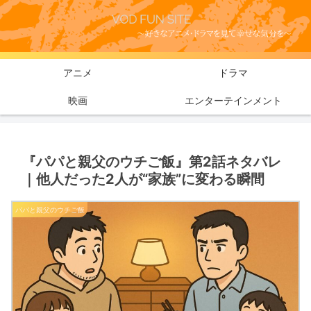
アニメ
ドラマ
映画
エンターテインメント
『パパと親父のウチご飯』第2話ネタバレ
｜他人だった2人が“家族”に変わる瞬間
パパと親父のウチご飯