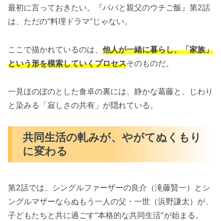
最初に言っておきたい。『パパと親父のウチご飯』第2話
は、ただの“料理ドラマ”じゃない。
ここで描かれているのは、
他人が一緒に暮らし、「家族」
という形を模索していくプロセス
そのものだ。
一見ほのぼのとした食卓の裏には、静かな葛藤と、じわり
と染みる「寂しさの共有」が隠れている。
共同生活の軋みが、やがてぬくもり
に変わる
第2話では、シングルファーザーの良介（滝藤賢一）とシ
ングルマザーならぬもう一人の父・一世（浜野謙太）が、
子どもたちと共に過ごす“本格的な共同生活”が始まる。