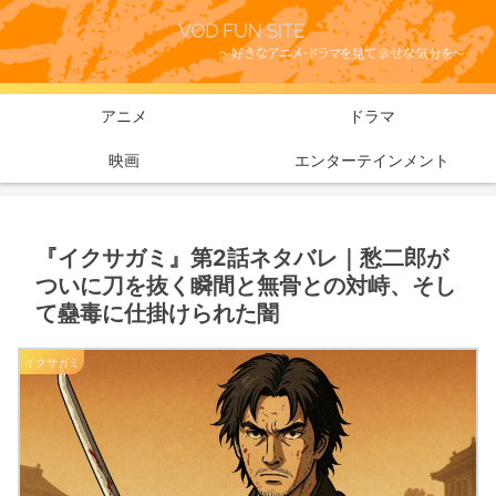
アニメ
ドラマ
映画
エンターテインメント
『イクサガミ』第2話ネタバレ｜愁二郎が
ついに刀を抜く瞬間と無骨との対峙、そし
て蠱毒に仕掛けられた闇
イクサガミ