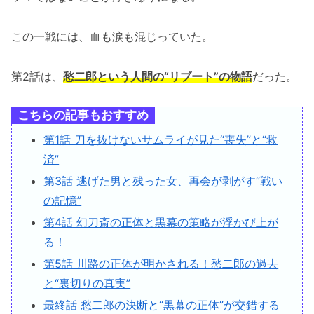
この一戦には、血も涙も混じっていた。
第2話は、
愁二郎という人間の“リブート”の物語
だった。
こちらの記事もおすすめ
第1話 刀を抜けないサムライが見た“喪失”と“救
済”
第3話 逃げた男と残った女、再会が剥がす”戦い
の記憶”
第4話 幻刀斎の正体と黒幕の策略が浮かび上が
る！
第5話 川路の正体が明かされる！愁二郎の過去
と“裏切りの真実”
最終話 愁二郎の決断と“黒幕の正体”が交錯する