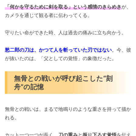
「何かを守るために剣を取る」という感情のきらめき
が、
カメラを通じて観る者に伝わってくる。
守りたい命ができた時、人は過去の痛みに立ち向かう。
愁二郎の刀は、かつて人を斬っていた刃ではない
。今、彼
が抜いたのは、「父としての覚悟」の象徴だった。
無骨との戦いが呼び起こした“刻
舟”の記憶
無骨との戦いは、まるで地鳴りのような重さを持って描か
れる。
カット一つ一つが長く、
刀の重み
と
振り下ろす覚悟
を伝え