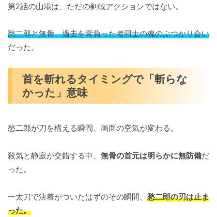
第2話の山場は、ただの剣戟アクションではない。
愁二郎と無骨、過去を背負った者同士の魂のぶつかり合い
だった。
首を斬れるタイミングで「斬らな
かった」意味
愁二郎が刀を構える瞬間、画面の空気が変わる。
殺気と静寂が交錯する中、
無骨の首元は明らかに無防備
だ
った。
一太刀で決着がついたはずのその瞬間、
愁二郎の刃は止ま
った。