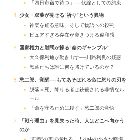
「四日市宿で待つ」──伏線としての約束
少女・双葉が見せる“祈り”という異物
神楽を踊る意味、そして物語への役割
ピュアすぎる存在が突きつける違和感
国家権力と財閥が操る“命のギャンブル”
大久保利通が動き出す──川路利良の疑惑
黒幕たちは誰に何を賭けているのか？
愁二郎、覚醒──もてあそばれる命に怒りの刃を
脱落＝死、降りる者は銃殺される非情なル
ール
「命を守るために殺す」愁二郎の覚悟
「戦う理由」を見失った時、人はどこへ向かう
のか
“正義”の裏で揺れる、人の中の小さな戦場