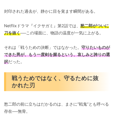
封印された過去が、静かに目を覚ます瞬間がある。
Netflixドラマ『イクサガミ』第2話では、
愁二郎がついに
刀を抜く
──この場面に、物語の温度が一気に上がる。
それは「戦うための決断」ではなかった。
守りたいものが
できた男が、もう一度剣を握るという、哀しみと誇りの選
択
だった。
戦うためではなく、守るために抜
かれた刃
愁二郎の前に立ちはだかるのは、まさに“戦鬼”とも呼べる
存在──無骨。