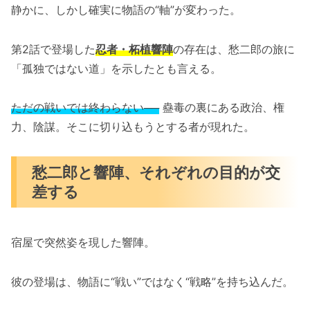
静かに、しかし確実に物語の“軸”が変わった。
第2話で登場した
忍者・柘植響陣
の存在は、愁二郎の旅に
「孤独ではない道」を示したとも言える。
ただの戦いでは終わらない──
蠱毒の裏にある政治、権
力、陰謀。そこに切り込もうとする者が現れた。
愁二郎と響陣、それぞれの目的が交
差する
宿屋で突然姿を現した響陣。
彼の登場は、物語に“戦い”ではなく“戦略”を持ち込んだ。