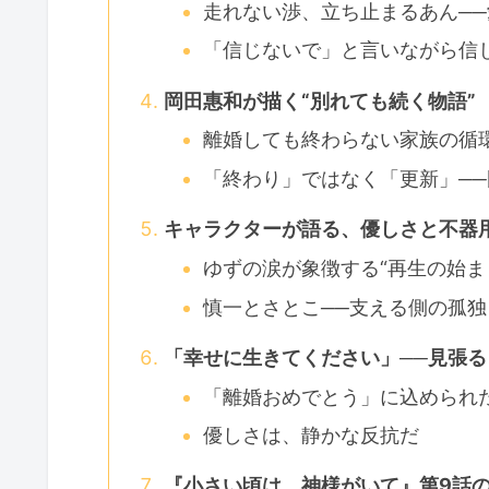
走れない渉、立ち止まるあん─
「信じないで」と言いながら信
岡田惠和が描く“別れても続く物語”
離婚しても終わらない家族の循
「終わり」ではなく「更新」─
キャラクターが語る、優しさと不器
ゆずの涙が象徴する“再生の始ま
慎一とさとこ──支える側の孤
「幸せに生きてください」──見張
「離婚おめでとう」に込められ
優しさは、静かな反抗だ
『小さい頃は、神様がいて』第9話