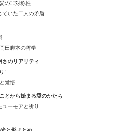
─愛の非対称性
じていた二人の矛盾
環
─岡田脚本の哲学
用さのリアリティ
り”
独と覚悟
ることから始まる愛のかたち
たユーモアと祈り
の光と影まとめ