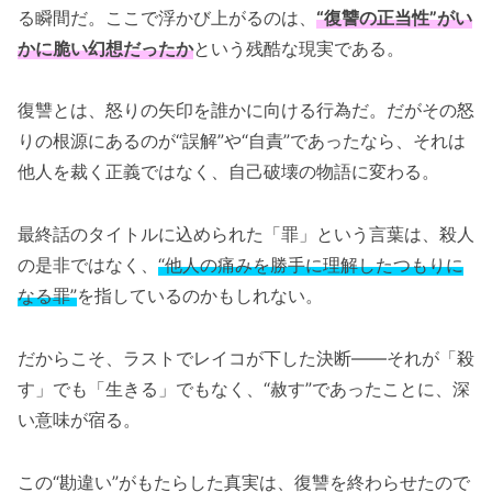
る瞬間だ。ここで浮かび上がるのは、
“復讐の正当性”がい
かに脆い幻想だったか
という残酷な現実である。
復讐とは、怒りの矢印を誰かに向ける行為だ。だがその怒
りの根源にあるのが“誤解”や“自責”であったなら、それは
他人を裁く正義ではなく、自己破壊の物語に変わる。
最終話のタイトルに込められた「罪」という言葉は、殺人
の是非ではなく、
“他人の痛みを勝手に理解したつもりに
なる罪”
を指しているのかもしれない。
だからこそ、ラストでレイコが下した決断――それが「殺
す」でも「生きる」でもなく、“赦す”であったことに、深
い意味が宿る。
この“勘違い”がもたらした真実は、復讐を終わらせたので