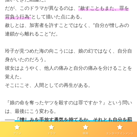
だが、このドラマが異なるのは、
“赦すこともまた、罪を
背負う行為”
として描いた点にある。
赦しとは、加害者を許すことではなく、“自分が憎しみの
連鎖から離れること”だ。
玲子が見つめた海の向こうには、娘の幻ではなく、自分自
身がいたのだろう。
彼女はようやく、他人の痛みと自分の痛みを分けることを
覚えた。
そこにこそ、人間としての再生がある。
『娘の命を奪ったヤツを殺すのは罪ですか？』という問い
は、最後にこう変わる。
――
「憎しみを手放す勇気を持てるか、それとも自分を罰
し続けるか」
。
アニメ
ドラマ
映画
エンターテインメント
どちらを選ぶかは、私たち一人ひとりの中に委ねられてい