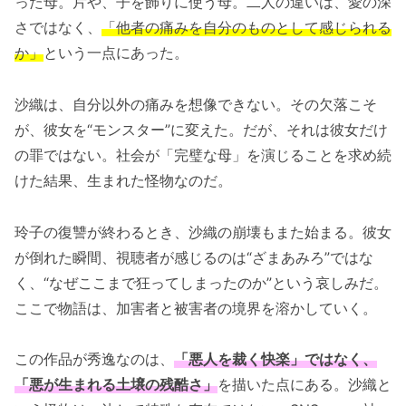
った母。片や、子を飾りに使う母。二人の違いは、愛の深
さではなく、
「他者の痛みを自分のものとして感じられる
か」
という一点にあった。
沙織は、自分以外の痛みを想像できない。その欠落こそ
が、彼女を“モンスター”に変えた。だが、それは彼女だけ
の罪ではない。社会が「完璧な母」を演じることを求め続
けた結果、生まれた怪物なのだ。
玲子の復讐が終わるとき、沙織の崩壊もまた始まる。彼女
が倒れた瞬間、視聴者が感じるのは“ざまあみろ”ではな
く、“なぜここまで狂ってしまったのか”という哀しみだ。
ここで物語は、加害者と被害者の境界を溶かしていく。
この作品が秀逸なのは、
「悪人を裁く快楽」ではなく、
「悪が生まれる土壌の残酷さ」
を描いた点にある。沙織と