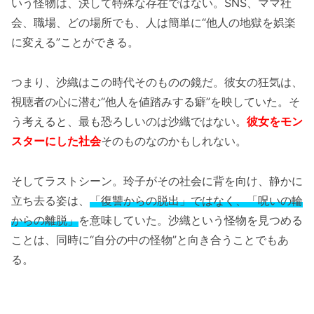
いう怪物は、決して特殊な存在ではない。SNS、ママ社
会、職場、どの場所でも、人は簡単に“他人の地獄を娯楽
に変える”ことができる。
つまり、沙織はこの時代そのものの鏡だ。彼女の狂気は、
視聴者の心に潜む“他人を値踏みする癖”を映していた。そ
う考えると、最も恐ろしいのは沙織ではない。
彼女をモン
スターにした社会
そのものなのかもしれない。
そしてラストシーン。玲子がその社会に背を向け、静かに
立ち去る姿は、
「復讐からの脱出」ではなく、「呪いの輪
からの離脱」
を意味していた。沙織という怪物を見つめる
ことは、同時に“自分の中の怪物”と向き合うことでもあ
る。