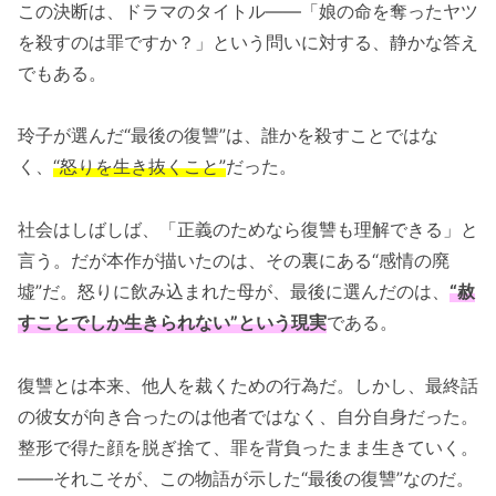
この決断は、ドラマのタイトル――「娘の命を奪ったヤツ
を殺すのは罪ですか？」という問いに対する、静かな答え
でもある。
玲子が選んだ“最後の復讐”は、誰かを殺すことではな
く、
“怒りを生き抜くこと”
だった。
社会はしばしば、「正義のためなら復讐も理解できる」と
言う。だが本作が描いたのは、その裏にある“感情の廃
墟”だ。怒りに飲み込まれた母が、最後に選んだのは、
“赦
すことでしか生きられない”という現実
である。
復讐とは本来、他人を裁くための行為だ。しかし、最終話
の彼女が向き合ったのは他者ではなく、自分自身だった。
整形で得た顔を脱ぎ捨て、罪を背負ったまま生きていく。
――それこそが、この物語が示した“最後の復讐”なのだ。