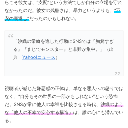
らこそ彼女は、“支配”という方法でしか自分の立場を守れ
なかったのだ。彼女の残酷さは、暴力というよりも、
“不
安の裏返し”
だったのかもしれない。
「沙織の常軌を逸した行動にSNSでは『胸糞すぎ
る』『まじでモンスター』と非難が集中。」（出
典：
Yahoo!ニュース
）
視聴者が感じた嫌悪感の正体は、単なる悪人への怒りでは
なく、“自分もその世界の一部かもしれない”という恐怖
だ。SNSが常に他人の幸福を比較させる時代、
沙織のよう
な「他人の不幸で安心する構造」
は、誰の心にも潜んでい
る。