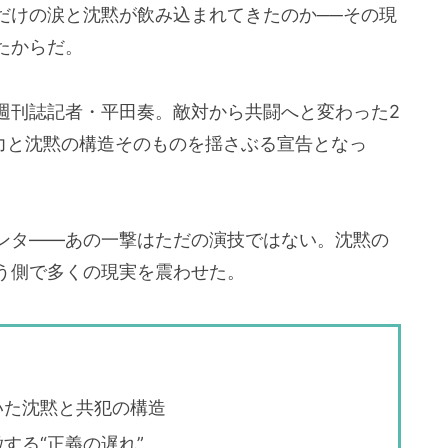
だけの涙と沈黙が飲み込まれてきたのか──その現
たからだ。
週刊誌記者・平田奏。敵対から共闘へと変わった2
権力と沈黙の構造そのものを揺さぶる宣告となっ
ンタ――あの一撃はただの演技ではない。沈黙の
う側で多くの現実を震わせた。
いた沈黙と共犯の構造
する“正義の遅れ”