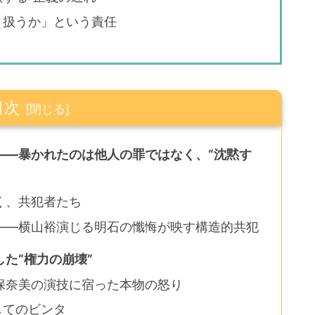
う扱うか」という責任
目次
――暴かれたのは他人の罪ではなく、“沈黙す
く、共犯者たち
――横山裕演じる明石の懺悔が映す構造的共犯
た“権力の崩壊”
保奈美の演技に宿った本物の怒り
してのビンタ