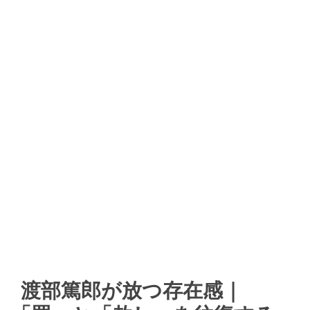
渡部篤郎が放つ存在感｜