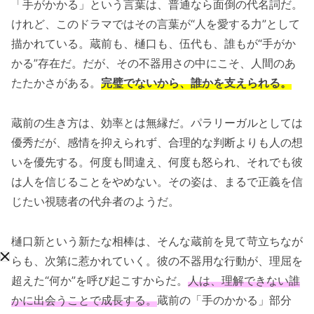
「手がかかる」という言葉は、普通なら面倒の代名詞だ。
けれど、このドラマではその言葉が“人を愛する力”として
描かれている。蔵前も、樋口も、伍代も、誰もが“手がか
かる”存在だ。だが、その不器用さの中にこそ、人間のあ
たたかさがある。
完璧でないから、誰かを支えられる。
蔵前の生き方は、効率とは無縁だ。パラリーガルとしては
優秀だが、感情を抑えられず、合理的な判断よりも人の想
いを優先する。何度も間違え、何度も怒られ、それでも彼
は人を信じることをやめない。その姿は、まるで正義を信
じたい視聴者の代弁者のようだ。
樋口新という新たな相棒は、そんな蔵前を見て苛立ちなが
らも、次第に惹かれていく。彼の不器用な行動が、理屈を
超えた“何か”を呼び起こすからだ。
人は、理解できない誰
かに出会うことで成長する。
蔵前の「手のかかる」部分