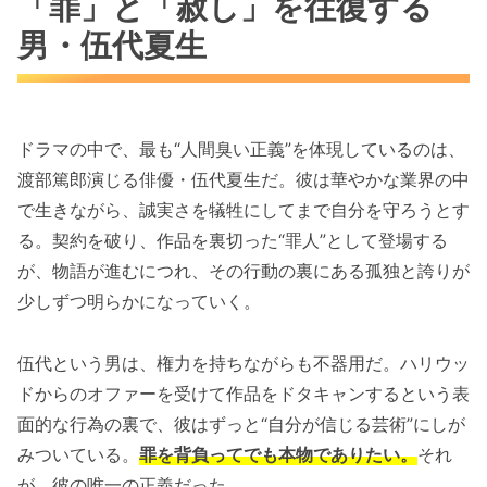
「罪」と「赦し」を往復する
男・伍代夏生
ドラマの中で、最も“人間臭い正義”を体現しているのは、
渡部篤郎演じる俳優・伍代夏生だ。彼は華やかな業界の中
で生きながら、誠実さを犠牲にしてまで自分を守ろうとす
る。契約を破り、作品を裏切った“罪人”として登場する
が、物語が進むにつれ、その行動の裏にある孤独と誇りが
少しずつ明らかになっていく。
伍代という男は、権力を持ちながらも不器用だ。ハリウッ
ドからのオファーを受けて作品をドタキャンするという表
面的な行為の裏で、彼はずっと“自分が信じる芸術”にしが
みついている。
罪を背負ってでも本物でありたい。
それ
が、彼の唯一の正義だった。