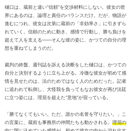
樋口は、蔵前と違い“信頼”を交渉材料にしない。彼女の世
界にあるのは、論理と責任のバランスだけ。だが、物語が
進むにつれ、彼女は次第に蔵前の「非効率さ」に引きずら
れていく。信頼のために動き、感情で行動し、勝ち負けを
超えて人を支える――そんな彼の姿に、かつての自分の理
想を重ねてしまうのだ。
裁判の終盤、週刊誌を訴える決断をした樋口は、かつての
自分と決別するように立ち上がる。冷徹な彼女が初めて感
情を見せたのは、法のためではなく人のためだった。記者
に追われて転倒し、大怪我を負ってもなお彼女が再び法廷
に立つ姿には、理屈を超えた“意地”が宿っている。
「勝てなくてもいい。ただ、誰かの名誉を守りたい。」こ
の言葉に、蔵前も事務所の仲間たちも動かされる。
理屈の
中に閉じ込めていた感情が、初めて彼女の中から溢れ出す