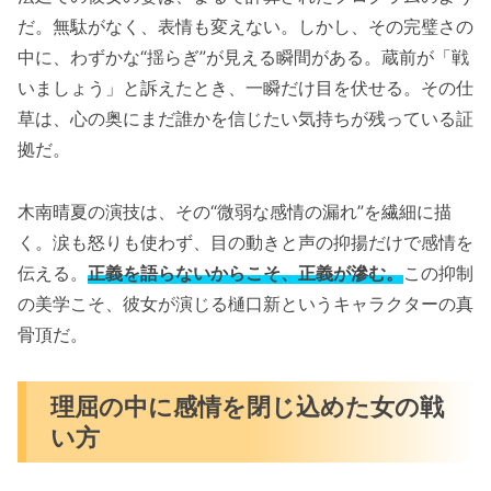
だ。無駄がなく、表情も変えない。しかし、その完璧さの
中に、わずかな“揺らぎ”が見える瞬間がある。蔵前が「戦
いましょう」と訴えたとき、一瞬だけ目を伏せる。その仕
草は、心の奥にまだ誰かを信じたい気持ちが残っている証
拠だ。
木南晴夏の演技は、その“微弱な感情の漏れ”を繊細に描
く。涙も怒りも使わず、目の動きと声の抑揚だけで感情を
伝える。
正義を語らないからこそ、正義が滲む。
この抑制
の美学こそ、彼女が演じる樋口新というキャラクターの真
骨頂だ。
理屈の中に感情を閉じ込めた女の戦
い方