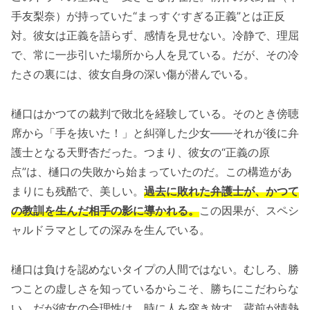
手友梨奈）が持っていた“まっすぐすぎる正義”とは正反
対。彼女は正義を語らず、感情を見せない。冷静で、理屈
で、常に一歩引いた場所から人を見ている。だが、その冷
たさの裏には、彼女自身の深い傷が潜んでいる。
樋口はかつての裁判で敗北を経験している。そのとき傍聴
席から「手を抜いた！」と糾弾した少女――それが後に弁
護士となる天野杏だった。つまり、彼女の“正義の原
点”は、樋口の失敗から始まっていたのだ。この構造があ
まりにも残酷で、美しい。
過去に敗れた弁護士が、かつて
の教訓を生んだ相手の影に導かれる。
この因果が、スペシ
ャルドラマとしての深みを生んでいる。
樋口は負けを認めないタイプの人間ではない。むしろ、勝
つことの虚しさを知っているからこそ、勝ちにこだわらな
い。だが彼女の合理性は、時に人を突き放す。蔵前が情熱