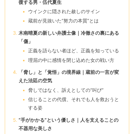
復する男・伍代夏生
ウインクに隠された赦しのサイン
蔵前が見抜いた“努力の本質”とは
木南晴夏の新しい弁護士像｜冷徹さの裏にある
「傷」
正義を語らない者ほど、正義を知っている
理屈の中に感情を閉じ込めた女の戦い方
「脅し」と「覚悟」の境界線｜蔵前の一言が変
えた法廷の空気
脅しではなく、訴えとしての“叫び”
信じることの代償、それでも人を救おうと
する姿
“手がかかる”という優しさ｜人を支えることの
不器用な美しさ