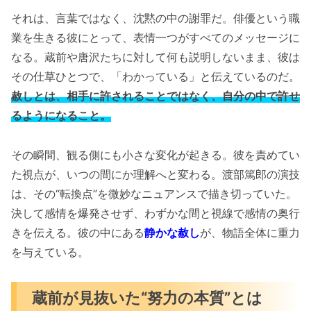
それは、言葉ではなく、沈黙の中の謝罪だ。俳優という職
業を生きる彼にとって、表情一つがすべてのメッセージに
なる。蔵前や唐沢たちに対して何も説明しないまま、彼は
その仕草ひとつで、「わかっている」と伝えているのだ。
赦しとは、相手に許されることではなく、自分の中で許せ
るようになること。
その瞬間、観る側にも小さな変化が起きる。彼を責めてい
た視点が、いつの間にか理解へと変わる。渡部篤郎の演技
は、その“転換点”を微妙なニュアンスで描き切っていた。
決して感情を爆発させず、わずかな間と視線で感情の奥行
きを伝える。彼の中にある
静かな赦し
が、物語全体に重力
を与えている。
蔵前が見抜いた“努力の本質”とは