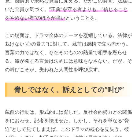
見、感情的で未熟な発言に見える。だがこの瞬間、法廷に
いた全員が気づく。
“正義”を守る者よりも、“信じること
をやめない者”のほうが強い
ということを。
この場面は、ドラマ全体のテーマを凝縮している。法律が
裁けない“心の暴力”に対して、蔵前は感情で立ち向かう。
言葉の力ではなく、存在そのものの熱量で相手を黙らせ
る。彼が発する言葉は法的には意味をなさない。だが、そ
の叫びこそが、失われた人間性を呼び戻す。
脅しではなく、訴えとしての“叫び”
蔵前の行動は、形式的には脅しだ。反社会的勢力との関係
をにおわせ、記者を怯ませた。しかし、それを単なる“脅
迫”として見てしまえば、このドラマの核心を見失う。彼