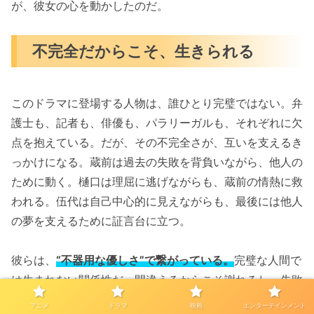
が、彼女の心を動かしたのだ。
不完全だからこそ、生きられる
このドラマに登場する人物は、誰ひとり完璧ではない。弁
護士も、記者も、俳優も、パラリーガルも、それぞれに欠
点を抱えている。だが、その不完全さが、互いを支えるき
っかけになる。蔵前は過去の失敗を背負いながら、他人の
ために動く。樋口は理屈に逃げながらも、蔵前の情熱に救
われる。伍代は自己中心的に見えながらも、最後には他人
の夢を支えるために証言台に立つ。
彼らは、
“不器用な優しさ”で繋がっている。
完璧な人間で
は生まれない関係性だ。間違えるからこそ謝れるし、失敗
するからこそ寄り添える。蔵前が言葉にしなかった信念
アニメ
ドラマ
映画
エンターテインメント