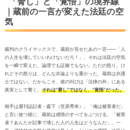
「脅し」と「覚悟」の境界線
｜蔵前の一言が変えた法廷の空
気
裁判のクライマックスで、蔵前が見せたあの一言――「人
の人生を壊していいわけないだろ！」。それは法廷の空気
を一瞬で変えた。論理でも証拠でもない。ただの怒り。け
れどその怒りは、どんな弁論よりも重かった。蔵前は弁護
士ではない。だからこそ、彼の叫びは「法律の外」にある
真実として響く。
それは“脅し”ではなく、“覚悟”だった。
相手は週刊誌記者・森下（笠原秀幸）。「俺は被害者だ」
と言い放つ彼に、蔵前は感情のすべてをぶつける。「被害
者？あんたが記事で壊した人の人生はどうなんだ」。一