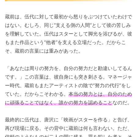
蔵前は、伍代に対して最初から怒りをぶつけていたわけで
はない。むしろ、同じ“支える側の人間”として彼の苦しみ
を理解していた。伍代はスターとして脚光を浴びるが、彼
もまた作品という“他者”を支える立場だった。だからこ
そ、蔵前の言葉には重みがあった。
「あなたは周りの努力を、自分の努力だと勘違いしてるん
です。」この言葉は、彼自身にも突き刺さる。マネージャ
ー時代、蔵前もまたアーティストの陰で“努力の代行”をし
ていた。だからこそわかる。
本当の努力とは、自分のため
に頑張ることではなく、誰かの努力を認めること
なのだ。
最終的に伍代は、唐沢に「映画がスターを作る」と告げ、
再び現場に戻る。その背中に蔵前は何も言わない。ただ、
信頼のようなものが二人の間に残る。罪を犯した者と、そ