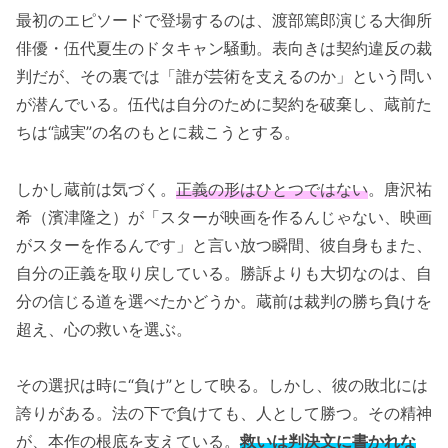
最初のエピソードで登場するのは、渡部篤郎演じる大御所
俳優・伍代夏生のドタキャン騒動。表向きは契約違反の裁
判だが、その裏では「誰が芸術を支えるのか」という問い
が潜んでいる。伍代は自分のために契約を破棄し、蔵前た
ちは“誠実”の名のもとに裁こうとする。
しかし蔵前は気づく。
正義の形はひとつではない
。唐沢祐
希（濱津隆之）が「スターが映画を作るんじゃない、映画
がスターを作るんです」と言い放つ瞬間、彼自身もまた、
自分の正義を取り戻している。勝訴よりも大切なのは、自
分の信じる道を選べたかどうか。蔵前は裁判の勝ち負けを
超え、心の救いを選ぶ。
その選択は時に“負け”として映る。しかし、彼の敗北には
誇りがある。法の下で負けても、人として勝つ。その精神
が、本作の根底を支えている。
救いは判決文に書かれな