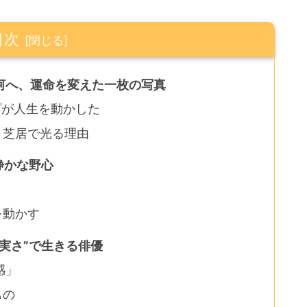
目次
河へ、運命を変えた一枚の写真
ップが人生を動かした
、芝居で光る理由
静かな野心
を動かす
実さ”で生きる俳優
感」
もの