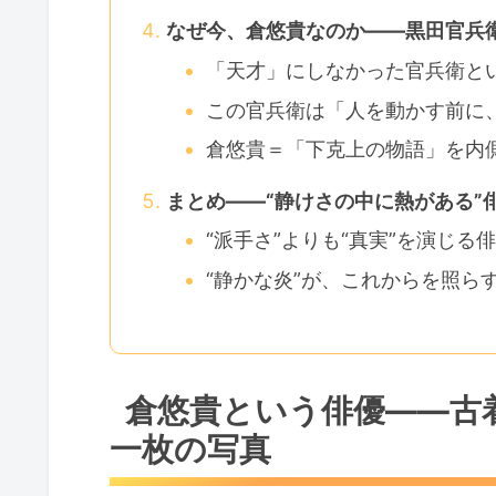
なぜ今、倉悠貴なのか——黒田官兵衛
「天才」にしなかった官兵衛と
この官兵衛は「人を動かす前に
倉悠貴＝「下克上の物語」を内
まとめ——“静けさの中に熱がある”
“派手さ”よりも“真実”を演じる
“静かな炎”が、これからを照ら
倉悠貴という俳優——古
一枚の写真