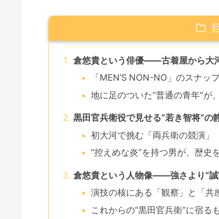
倉悠貴という俳優——古着屋から大
「MEN’S NON-NO」のスナ
地に足のついた“普通の青年”が
黒田官兵衛役で見せる“若き智将”の
初大河で挑む「両兵衛の競演」
“控えめな炎”を持つ男が、歴史
倉悠貴という人物像——強さより“誠
演技の核にある「観察」と「共
これからの“黒田官兵衛”に宿る