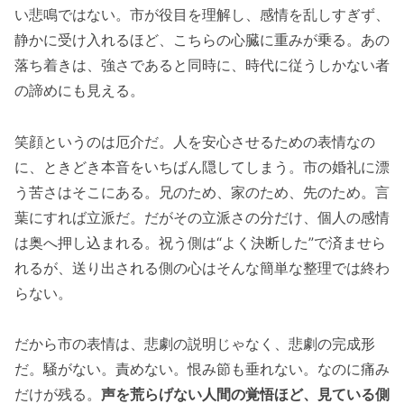
い悲鳴ではない。市が役目を理解し、感情を乱しすぎず、
静かに受け入れるほど、こちらの心臓に重みが乗る。あの
落ち着きは、強さであると同時に、時代に従うしかない者
の諦めにも見える。
笑顔というのは厄介だ。人を安心させるための表情なの
に、ときどき本音をいちばん隠してしまう。市の婚礼に漂
う苦さはそこにある。兄のため、家のため、先のため。言
葉にすれば立派だ。だがその立派さの分だけ、個人の感情
は奥へ押し込まれる。祝う側は“よく決断した”で済ませら
れるが、送り出される側の心はそんな簡単な整理では終わ
らない。
だから市の表情は、悲劇の説明じゃなく、悲劇の完成形
だ。騒がない。責めない。恨み節も垂れない。なのに痛み
だけが残る。
声を荒らげない人間の覚悟ほど、見ている側