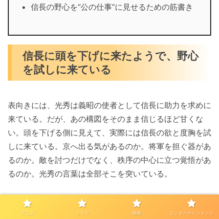
信長の野心を“公の仕事”に見せるための筋書き
信長に頭を下げに来たようで、野心
を試しに来ている
表向きには、光秀は義昭の使者として信長に助力を求めに
来ている。だが、あの構図をそのまま信じるほど甘くな
い。頭を下げる側に見えて、実際には信長の欲と度胸を試
しに来ている。京へ出る気があるのか。将軍を担ぐ器があ
るのか。敵を討つだけでなく、秩序の中心に立つ覚悟があ
るのか。光秀の言葉は全部そこを突いている。
だから面白い。頼みに来た者のほうが、場の主導権を握っ
アニメ
ドラマ
映画
エンターテインメント
ている。信長は試され、値踏みされ、それでもなお前へ出