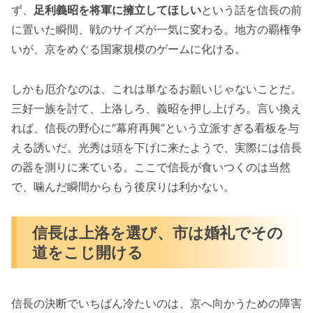
ず、
足利義昭を将軍に擁立してほしい
という話を信長の前
に置いた瞬間、戦のサイズが一気に変わる。地方の覇権争
いが、京をめぐる国家規模のゲームに化ける。
しかも厄介なのは、これは単なるお願いじゃないことだ。
三好一族を討て、上洛しろ、義昭を押し上げろ。言い換え
れば、信長の野心に“幕府再興”という立派すぎる看板を与
える誘いだ。光秀は頭を下げに来たようで、実際には信長
の器を測りに来ている。ここで信長が食いつくのは当然
で、噛んだ瞬間からもう後戻りは利かない。
信長は上洛を選び、市は婚礼でその
道をこじ開ける
信長の決断でいちばん冷たいのは、京へ向かうための障害