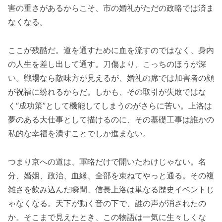
害の重さがあるからこそ、市の婚礼がただの政略では済ま
なくなる。
ここが残酷だ。道を通すために血を流すのではなく、身内
の人生を差し出して通す。刀傷より、こっちのほうが深
い。戦場なら敵味方が見えるが、婚礼の席では加害者の顔
が祝福に紛れるからだ。しかも、その取引が失敗ではな
く“成功策”として機能してしまうのがさらに苦い。上洛は
夢のある大仕事として描けるのに、その基礎工事は誰かの
私的な幸福を潰すことでしか進まない。
つまり京への道は、軍略だけで開いたわけじゃない。名
分、婚姻、政治、血縁、全部を束ねてやっと通る。その複
雑さを飲み込んだ瞬間、信長上洛は単なる歴史イベントじ
ゃなくなる。天下が動く音の下で、誰の声が消されたの
か。そこまで見えたとき、この物語は一気に生々しくな