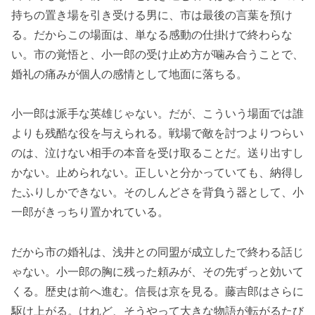
持ちの置き場を引き受ける男に、市は最後の言葉を預け
る。だからこの場面は、単なる感動の仕掛けで終わらな
い。市の覚悟と、小一郎の受け止め方が噛み合うことで、
婚礼の痛みが個人の感情として地面に落ちる。
小一郎は派手な英雄じゃない。だが、こういう場面では誰
よりも残酷な役を与えられる。戦場で敵を討つよりつらい
のは、泣けない相手の本音を受け取ることだ。送り出すし
かない。止められない。正しいと分かっていても、納得し
たふりしかできない。そのしんどさを背負う器として、小
一郎がきっちり置かれている。
だから市の婚礼は、浅井との同盟が成立したで終わる話じ
ゃない。小一郎の胸に残った頼みが、その先ずっと効いて
くる。歴史は前へ進む。信長は京を見る。藤吉郎はさらに
駆け上がる。けれど、そうやって大きな物語が転がるたび