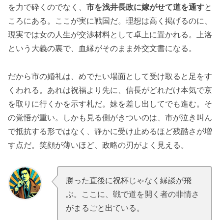
を力で砕くのでなく、
市を浅井長政に嫁がせて道を通す
と
ころにある。ここが実に戦国だ。理想は高く掲げるのに、
現実では女の人生が交渉材料として卓上に置かれる。上洛
という大義の裏で、血縁がそのまま外交文書になる。
だから市の婚礼は、めでたい場面として受け取ると足をす
くわれる。あれは祝福より先に、信長がどれだけ本気で京
を取りに行くかを示す札だ。妹を差し出してでも進む。そ
の覚悟が重い。しかも見る側がきついのは、市が泣き叫ん
で抵抗する形ではなく、静かに受け止めるほど残酷さが増
す点だ。笑顔が薄いほど、政略の刃がよく見える。
勝った直後に祝杯じゃなく縁談が飛
.
.
ぶ。ここに、戦で道を開く者の非情さ
がまるごと出ている。