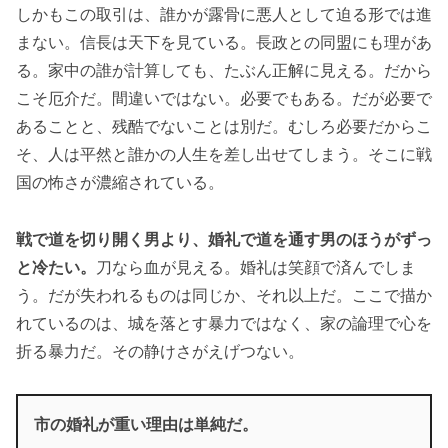
しかもこの取引は、誰かが露骨に悪人として迫る形では進
まない。信長は天下を見ている。長政との同盟にも理があ
る。家中の誰が計算しても、たぶん正解に見える。だから
こそ厄介だ。間違いではない。必要でもある。だが必要で
あることと、残酷でないことは別だ。むしろ必要だからこ
そ、人は平然と誰かの人生を差し出せてしまう。そこに戦
国の怖さが濃縮されている。
戦で道を切り開く男より、婚礼で道を通す男のほうがずっ
と冷たい。
刀なら血が見える。婚礼は笑顔で済んでしま
う。だが失われるものは同じか、それ以上だ。ここで描か
れているのは、城を落とす暴力ではなく、家の論理で心を
折る暴力だ。その静けさがえげつない。
市の婚礼が重い理由は単純だ。