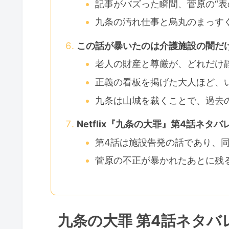
記事がバズった瞬間、菅原の“表
九条の汚れ仕事と烏丸のまっす
この話が暴いたのは介護施設の闇だ
老人の財産と尊厳が、どれだけ
正義の看板を掲げた大人ほど、
九条は山城を裁くことで、過去
Netflix『九条の大罪』第4話ネタ
第4話は施設告発の話であり、
菅原の不正が暴かれたあとに残
九条の大罪 第4話ネタ