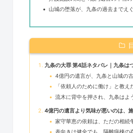
山城の堕落が、九条の過去までえ
九条の大罪 第4話ネタバレ｜九条は
4億円の遺言が、九条と山城の
「依頼人のために働け」と教え
流木に背中を押され、九条はよ
4億円の遺言より気味が悪いのは、
家守華恵の依頼は、ただの相続
表向きは健全でも、隔離病棟の