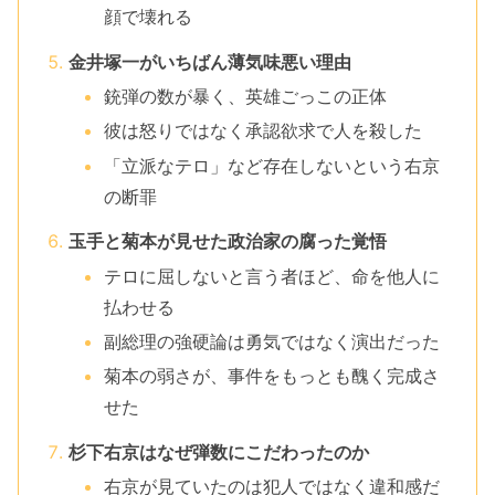
顔で壊れる
金井塚一がいちばん薄気味悪い理由
銃弾の数が暴く、英雄ごっこの正体
彼は怒りではなく承認欲求で人を殺した
「立派なテロ」など存在しないという右京
の断罪
玉手と菊本が見せた政治家の腐った覚悟
テロに屈しないと言う者ほど、命を他人に
払わせる
副総理の強硬論は勇気ではなく演出だった
菊本の弱さが、事件をもっとも醜く完成さ
せた
杉下右京はなぜ弾数にこだわったのか
右京が見ていたのは犯人ではなく違和感だ