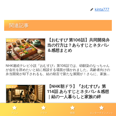
kinta777
関連記事
【おむすび 第106話】共同開発弁
おむすび
当の行方は？あらすじとネタバレ
＆感想まとめ
NHK連続テレビ小説『おむすび』第106話では、幼馴染のなっちゃん
が会社を辞めたいと結に相談する場面が描かれました。高齢者向けの
弁当開発が却下されるも、結の助言で新たな展開が！さらに、家族の
変化や花の成長、病院での出来事など、物語が大きく動きます。この
記事では、第106話のあらすじと感想を詳しく解説します。
【NHK朝ドラ】『おむすび』第
おむすび
114話 あらすじとネタバレ＆感想
｜結の一人暮らしと家族の絆
NHK連続テレビ小説『おむすび』第114話が放送されました！本話で
アニメ
ドラマ
映画
エンターテインメント
は、主人公・米田結（橋本環奈）が大阪での一人暮らしを始める様子