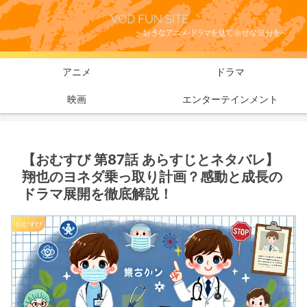
アニメ
ドラマ
映画
エンターテインメント
【おむすび 第87話 あらすじとネタバレ】
翔也のヨネダ乗っ取り計画？感動と成長の
ドラマ展開を徹底解説！
おむすび