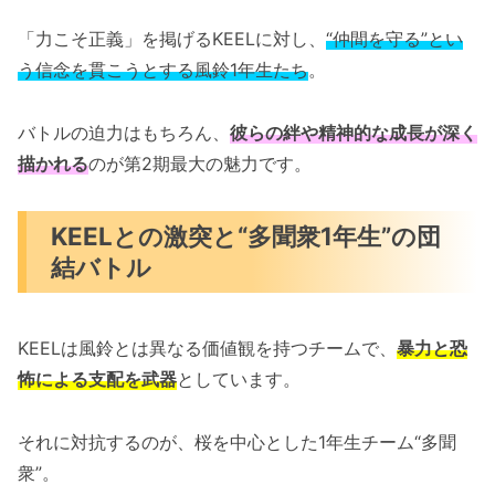
「力こそ正義」を掲げるKEELに対し、
“仲間を守る”とい
う信念を貫こうとする風鈴1年生たち
。
バトルの迫力はもちろん、
彼らの絆や精神的な成長が深く
描かれる
のが第2期最大の魅力です。
KEELとの激突と“多聞衆1年生”の団
結バトル
KEELは風鈴とは異なる価値観を持つチームで、
暴力と恐
怖による支配を武器
としています。
それに対抗するのが、桜を中心とした1年生チーム“多聞
衆”。