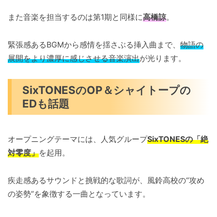
また音楽を担当するのは第1期と同様に
高橋諒
。
緊張感あるBGMから感情を揺さぶる挿入曲まで、
物語の
展開をより濃厚に感じさせる音楽演出
が光ります。
SixTONESのOP＆シャイトープの
EDも話題
オープニングテーマには、人気グループ
SixTONESの「絶
対零度」
を起用。
疾走感あるサウンドと挑戦的な歌詞が、風鈴高校の“攻め
の姿勢”を象徴する一曲となっています。