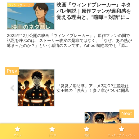
映画『ウィンドブレーカー』ネタ
ウィンドブレーカー
バレ解説｜原作ファンが違和感を
覚える理由と、“喧嘩＝対話”に込
めた新しい風
2025年12月公開の映画『ウィンドブレーカー』。原作ファンの間で
話題を呼ぶのは、ストーリー改変の是非ではなく、「なぜ、あの熱が
薄まったのか？」という感情のズレです。Yahoo!知恵袋でも「原作
とは別物」「タイマンが雑」「感情の流れが消えた」という声が目立
つ一方で、「映像と演技の表現力は圧倒的」と評価する声もありま
す。この記事では、映画版があえて変えた“喧嘩＝対話”というテーマ
の意味を掘り下げながら、原作との違いを心の温度で解き明かしま
す。
『炎炎ノ消防隊』アニメ3期OP主題歌は
女王蜂の「強火」！参ノ章がついに開幕
【ブルーロック3期はいつから？】放送時
期は2026年10月が濃厚！原作何巻から始
まるかも徹底解説
アニメ
ドラマ
映画
エンターテインメント