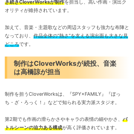
き続きCloverWorksが制作
を担当し、高い作画・演出ク
オリティが維持されています。
加えて、音楽・主題歌などの周辺スタッフも強力な布陣と
なっており、
作品全体の“熱さ”を支える演出面も大きな見
どころ
です。
制作はCloverWorksが続投、音楽
は高橋諒が担当
制作を担うCloverWorksは、『SPY×FAMILY』『ぼっ
ち・ざ・ろっく！』などで知られる実力派スタジオ。
第2期でも作画の滑らかさやキャラの表情の細やかさ、
バ
トルシーンの迫力ある構成
が高く評価されています。