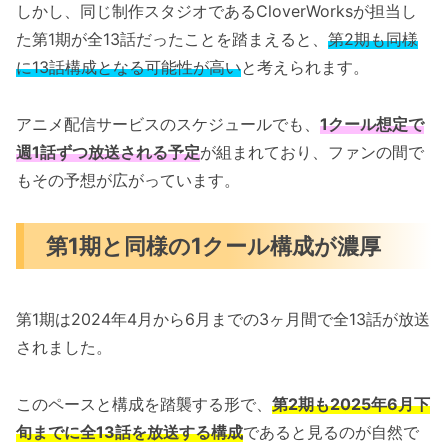
しかし、同じ制作スタジオであるCloverWorksが担当し
た第1期が全13話だったことを踏まえると、
第2期も同様
に13話構成となる可能性が高い
と考えられます。
アニメ配信サービスのスケジュールでも、
1クール想定で
週1話ずつ放送される予定
が組まれており、ファンの間で
もその予想が広がっています。
第1期と同様の1クール構成が濃厚
第1期は2024年4月から6月までの3ヶ月間で全13話が放送
されました。
このペースと構成を踏襲する形で、
第2期も2025年6月下
旬までに全13話を放送する構成
であると見るのが自然で