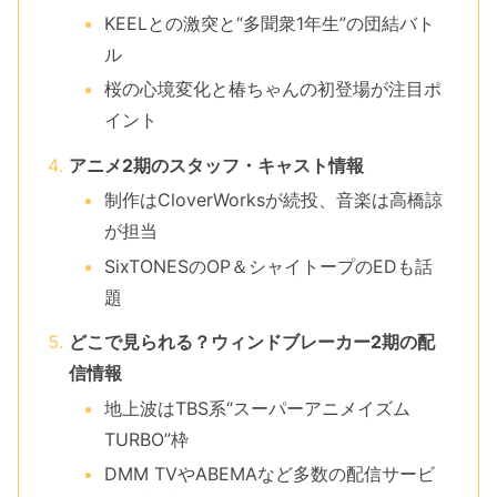
KEELとの激突と“多聞衆1年生”の団結バト
ル
桜の心境変化と椿ちゃんの初登場が注目ポ
イント
アニメ2期のスタッフ・キャスト情報
制作はCloverWorksが続投、音楽は高橋諒
が担当
SixTONESのOP＆シャイトープのEDも話
題
どこで見られる？ウィンドブレーカー2期の配
信情報
地上波はTBS系“スーパーアニメイズム
TURBO”枠
DMM TVやABEMAなど多数の配信サービ