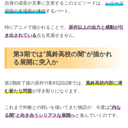
自身の成長が見事に交差するこのエピソードは、
シリーズ
屈指の名場面が連続
するパート。
特にアニメで描かれることで、
原作以上の迫力と感動が引
き出されている
点も見逃せません。
第3期では“風鈴高校の闇”が描かれ
る展開に突入か
第2期終了後の原作11巻85話以降では、
風鈴高校内部に潜
む新たな問題
が浮き彫りになります。
これまで外敵との戦いを描いてきた物語が、今度は
“内な
る闇”と向き合うシリアスな展開へ
と進んでいくのです。