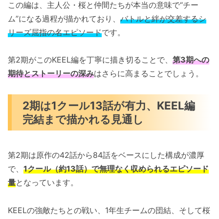
この編は、主人公・桜と仲間たちが本当の意味で“チー
ム”になる過程が描かれており、
バトルと絆が交差するシ
リーズ屈指の名エピソード
です。
第2期がこのKEEL編を丁寧に描き切ることで、
第3期への
期待とストーリーの深み
はさらに高まることでしょう。
2期は1クール13話が有力、KEEL編
完結まで描かれる見通し
第2期は原作の42話から84話をベースにした構成が濃厚
で、
1クール（約13話）で無理なく収められるエピソード
量
となっています。
KEELの強敵たちとの戦い、1年生チームの団結、そして桜