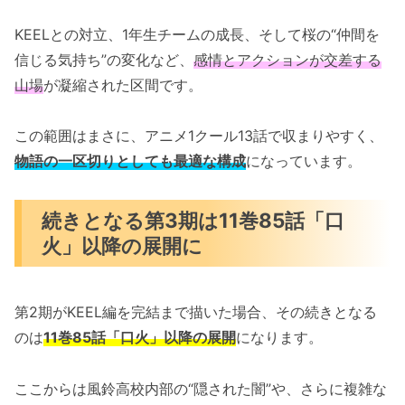
KEELとの対立、1年生チームの成長、そして桜の“仲間を
信じる気持ち”の変化など、
感情とアクションが交差する
山場
が凝縮された区間です。
この範囲はまさに、アニメ1クール13話で収まりやすく、
物語の一区切りとしても最適な構成
になっています。
続きとなる第3期は11巻85話「口
火」以降の展開に
第2期がKEEL編を完結まで描いた場合、その続きとなる
のは
11巻85話「口火」以降の展開
になります。
ここからは風鈴高校内部の“隠された闇”や、さらに複雑な