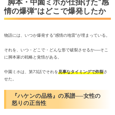
脚本・中園ミホが仕掛けた“感
情の爆弾”はどこで爆発したか
物語には、いつか爆発する“感情の地雷”が埋まっている。
それを、いつ・どこで・どんな形で破裂させるか──そこ
に脚本家の戦略と覚悟がある。
中園ミホは、第73話でそれを
見事なタイミングで炸裂
さ
せた。
『ハケンの品格』の系譜──女性の
怒りの正当性