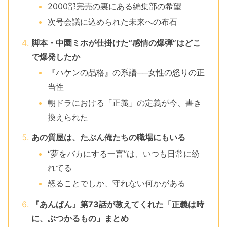
2000部完売の裏にある編集部の希望
次号会議に込められた未来への布石
脚本・中園ミホが仕掛けた“感情の爆弾”はどこ
で爆発したか
『ハケンの品格』の系譜──女性の怒りの正
当性
朝ドラにおける「正義」の定義が今、書き
換えられた
あの質屋は、たぶん俺たちの職場にもいる
“夢をバカにする一言”は、いつも日常に紛
れてる
怒ることでしか、守れない何かがある
『あんぱん』第73話が教えてくれた「正義は時
に、ぶつかるもの」まとめ