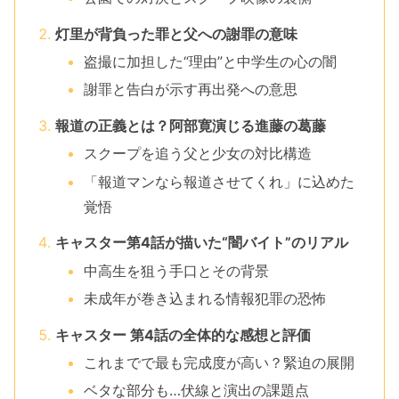
灯里が背負った罪と父への謝罪の意味
盗撮に加担した“理由”と中学生の心の闇
謝罪と告白が示す再出発への意思
報道の正義とは？阿部寛演じる進藤の葛藤
スクープを追う父と少女の対比構造
「報道マンなら報道させてくれ」に込めた
覚悟
キャスター第4話が描いた“闇バイト”のリアル
中高生を狙う手口とその背景
未成年が巻き込まれる情報犯罪の恐怖
キャスター 第4話の全体的な感想と評価
これまでで最も完成度が高い？緊迫の展開
ベタな部分も…伏線と演出の課題点