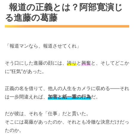
報道の正義とは？阿部寛演じ
る進藤の葛藤
「報道マンなら、報道させてくれ」
そう口にした進藤の顔には、
誇り
と
興奮
と、そしてどこか
に“狂気”があった。
正義の名を借りて、他人の人生をカメラに収める――それ
は一歩間違えれば、
加害と紙一重の行為
だ。
だが彼は、それを「仕事」だと貫いた。
そこには葛藤があったのか、それとも冷徹な決意だけだっ
たのか。