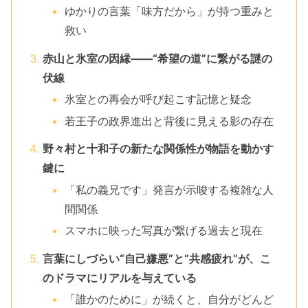
ゆかりの言葉「味方だから」が持つ重みと
救い
赤山と氷室の因縁――“希望の道”に繋がる謎の
伏線
氷室との再会が呼び起こす記憶と疑念
若王子の政界進出と背後に見える影の存在
野々村と十和子の新たな関係性が物語を動かす
鍵に
「私の義兄です」発言が示唆する複雑な人
間関係
スマホに映った写真が繋げる過去と現在
言葉にしづらい“自己嫌悪”と“共感疲れ”が、こ
のドラマにリアルを与えている
「誰かのために」が続くと、自分がどんど