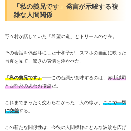
「私の義兄です」発言が示唆する複
雑な人間関係
野々村が話していた「希望の道」とドリームの存在。
その会話を偶然耳にした十和子が、スマホの画面に映った
写真を見て、驚きの表情を浮かべた。
「私の義兄です」
――この台詞が意味するのは、
赤山誠司
と西郡家の思わぬ接点
だ。
これまでまったく交わらなかった二人の線が、
ここで一気
に交差
する。
この新たな関係性は、今後の人間模様にどんな波紋を広げ