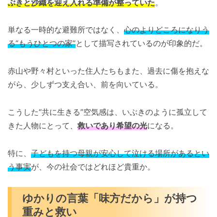
ぶきと沙織を迎え入れる準備が整っていた
。
単なる一時的な避難所ではなく、
心のよりどころになりう
る“もうひとつの家”
として描写されているのが印象的だ。
赤山や野々村といった住人たちもまた、過去に傷を抱えな
がら、少しずつ支え合い、前を向いている。
こうした“共に生きる”空気感は、いぶきのように孤立して
きた人物にとって、
救いであり希望の光
になる。
特に、
子どもを持つ母親が安心して泣ける場所があるとい
う事実
が、今の社会ではどれほど貴重か。
ゆかりの言葉「味方だから」が持つ
重みと救い