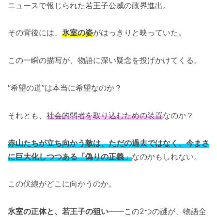
ニュースで報じられた若王子公威の政界進出。
その背後には、
氷室の姿
がはっきりと映っていた。
この一瞬の描写が、物語に深い疑念を投げかけてくる。
“希望の道”は本当に希望なのか？
それとも、
社会的弱者を取り込むための装置
なのか？
赤山たちが立ち向かう敵は、ただの過去ではなく、今まさ
に巨大化しつつある「偽りの正義」
なのかもしれない。
この伏線がどこに向かうのか。
氷室の正体と、若王子の狙い
――この2つの謎が、物語全