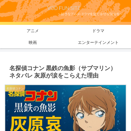
アニメ
ドラマ
映画
エンターテインメント
名探偵コナン 黒鉄の魚影（サブマリン）
ネタバレ 灰原が涙をこらえた理由
名探偵コナン