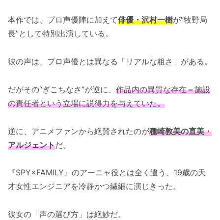
本作では、プロ声優陣に加えて
俳優・沢村一樹
が“牧野局
長”として特別出演している。
彼の声は、プロ声優とは異なる「リアルな粗さ」がある。
だがその“ぎこちなさ”が逆に、
作品内の異質な存在＝施設
の責任者という立場に説得力を与えていた。
逆に、アニメファンから絶賛されたのが
種崎敦美の直美・
アルジェント
だ。
『SPY×FAMILY』のアーニャ役とは全く違う、19歳の天
才女性エンジニアを冷静かつ繊細に演じきった。
彼女の「声の選び方」は絶妙だ。