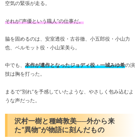
空気の緊張が走る。
それが“声優という職人”の仕事だ。
脇を固めるのは、安室透役・古谷徹、小五郎役・小山力
也、ベルモット役・小山茉美ら。
中でも、
本作が遺作となったジョディ役・一城みゆ希
の演
技は胸を打った。
まるで“別れ”を予感していたような、やさしく包み込むよ
うな声だった。
沢村一樹と種崎敦美──外から来
た“異物”が物語に刻んだもの