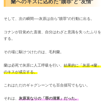
蘭へのキスに込めた“贖罪”と“友情”
そして、次の瞬間──灰原は自ら“贖罪”の行動に出る。
コナンが目覚めた直後、自分はわざと意識を失ったふりを
する。
その場に駆けつけたのは、毛利蘭。
蘭は必死で灰原に人工呼吸を行い、
結果的に「灰原→蘭」
のキスが成立する。
これはただのギャグシーンでも百合描写でもない。
それは、
灰原哀なりの「罪の清算」だった。