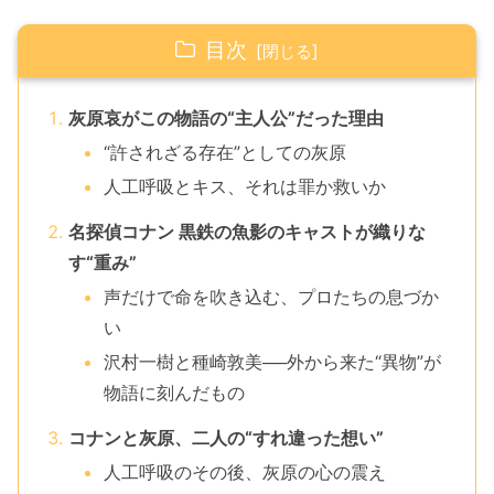
目次
灰原哀がこの物語の“主人公”だった理由
“許されざる存在”としての灰原
人工呼吸とキス、それは罪か救いか
名探偵コナン 黒鉄の魚影のキャストが織りな
す“重み”
声だけで命を吹き込む、プロたちの息づか
い
沢村一樹と種崎敦美──外から来た“異物”が
物語に刻んだもの
コナンと灰原、二人の“すれ違った想い”
人工呼吸のその後、灰原の心の震え