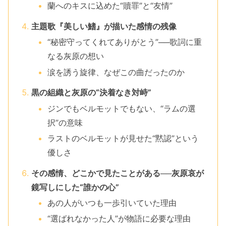
蘭へのキスに込めた“贖罪”と“友情”
主題歌『美しい鰭』が描いた感情の残像
“秘密守ってくれてありがとう”──歌詞に重
なる灰原の想い
涙を誘う旋律、なぜこの曲だったのか
黒の組織と灰原の“決着なき対峙”
ジンでもベルモットでもない、“ラムの選
択”の意味
ラストのベルモットが見せた“黙認”という
優しさ
その感情、どこかで見たことがある──灰原哀が
鏡写しにした“誰かの心”
あの人がいつも一歩引いていた理由
“選ばれなかった人”が物語に必要な理由