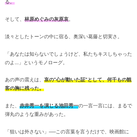
る。
そして、
林原めぐみの灰原哀
。
淡々としたトーンの中に宿る、奥深い葛藤と切実さ。
「あなたは知らないでしょうけど、私たちキスしちゃった
のよ…」というモノローグ。
あの声の震えは、
哀の“心が動いた証”として、何千もの観
客の胸に残った。
また、
赤井秀一を演じる池田秀一
の一言一言には、まるで
弾丸のような重みがあった。
「狙いは外さない」──この言葉を言うだけで、映画館に